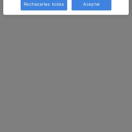
Rechazarlas todas
Aceptar
Opción de pago online
María Teresa Fernández Vicente
·
Ver más
Psicóloga, Psicóloga infantil
133 opiniones
Terapia cognitivo - conductual integrativa
Psicóloga sanitaria y neuropsicóloga clínica
Infórmate sin compromiso
Dirección
Online
Calle chiva número 25, puerta 5, Valencia
•
Mapa
Clínica de Psicología Sanitaria
Primera visita Psicología
60 €
Este especialista no ofrece reserva de cita online en esta dirección.