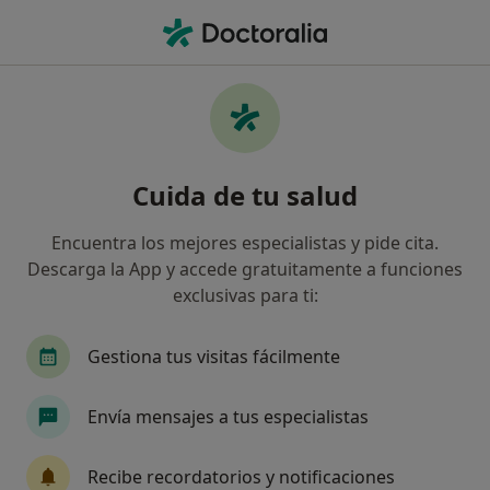
Men
Pensamientos Limitantes • Valencia, Valencia
Filtros
• 1
Seguro
Mapa
Especialistas en Pensamientos limitantes
Cuida de tu salud
en Valencia
Así organizamos los resultados
Encuentra los mejores especialistas y pide cita.
Descarga la App y accede gratuitamente a funciones
exclusivas para ti:
¿Qué especialidad estás buscando?
Psicólogo
Psicólogo infantil
Sexólogo
Gestiona tus visitas fácilmente
Envía mensajes a tus especialistas
Recibe recordatorios y notificaciones