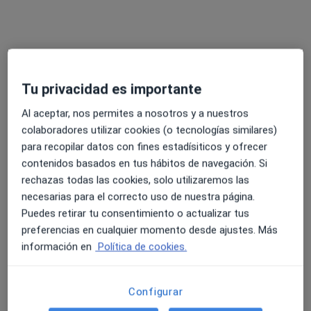
Psicóloga Jurídica y Forense: Informes periciales
Mediación y Coordinación Familiar/Perito Calígrafo
Dirección
Online
Tu privacidad es importante
Carrer Canonge Julià 23, Alboraya
•
Mapa
Zpsicologia (Quality)
Al aceptar, nos permites a nosotros y a nuestros
colaboradores utilizar cookies (o tecnologías similares)
Primera visita Psicología
60 €
para recopilar datos con fines estadísiticos y ofrecer
Este especialista no ofrece reserva de cita online en esta dirección.
contenidos basados en tus hábitos de navegación. Si
rechazas todas las cookies, solo utilizaremos las
Pedir una cita
necesarias para el correcto uso de nuestra página.
Puedes retirar tu consentimiento o actualizar tus
preferencias en cualquier momento desde ajustes. Más
información en
Política de cookies.
Configurar