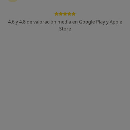
4.6 y 4.8 de valoración media en Google Play y Apple
Store
Opción de pago online
Viviane Custodio
·
Ver más
Psicóloga, Psicóloga infantil
21 opiniones
Dirección
Online
Calle Marqués de Zenete, Valencia
•
Mapa
Psicóloga Viviane Custodio Valencia
Atencion psicológica para adolescentes
55 €
Este especialista no ofrece reserva de cita online en esta dirección.
Pedir una cita