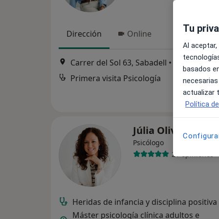
Tu priv
Dirección
Online
Al aceptar,
tecnologías
Carrer del Sol 63, Sabadell
•
Mapa
basados en
Primera visita Psicología
necesarias
actualizar
Política d
Júlia Olivé Gato
Configura
Psicólogo
21 opiniones
Heridas de infancia y disciplina positiva
Máster psicología clínica adultos e