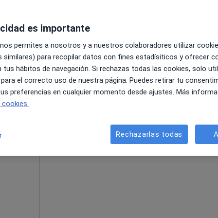
acidad es importante
 nos permites a nosotros y a nuestros colaboradores utilizar cooki
 similares) para recopilar datos con fines estadísiticos y ofrecer 
 tus hábitos de navegación. Si rechazas todas las cookies, solo uti
60 €
 para el correcto uso de nuestra página. Puedes retirar tu consenti
 tus preferencias en cualquier momento desde ajustes. Más informa
e cookies.
La reserva de cita online no está dispon
Rechazarlas todas
A
r
Pedir una cita