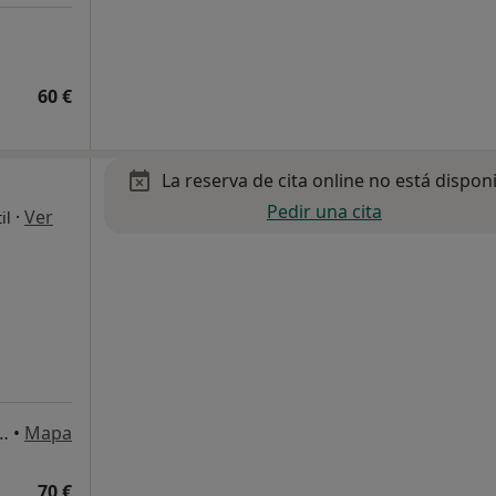
60 €
La reserva de cita online no está dispon
Pedir una cita
·
Ver
il
de Blasco de Garay 84, Sabadell
•
Mapa
70 €