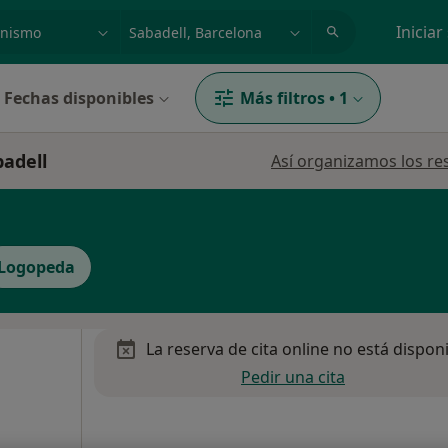
dad, enfermedad o nombre
p. ej. Madrid
Iniciar
Fechas disponibles
Más filtros
•
1
badell
Así organizamos los re
Logopeda
La reserva de cita online no está dispon
Pedir una cita