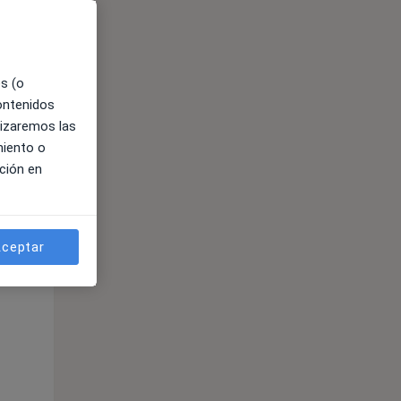
es (o
contenidos
lizaremos las
miento o
ción en
ible
ceptar