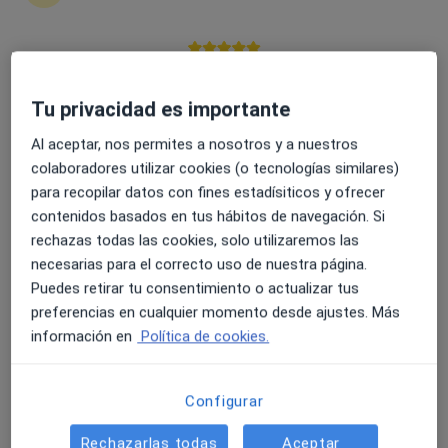
4.6 y 4.8 de valoración media en Google Play y Apple
Store
Opción de pago online
Tu privacidad es importante
Meritxell Mesa
Al aceptar, nos permites a nosotros y a nuestros
·
Ver más
Psicóloga
colaboradores utilizar cookies (o tecnologías similares)
8 opiniones
para recopilar datos con fines estadísiticos y ofrecer
Experta en ansiedad,trauma,autoestima con
contenidos basados en tus hábitos de navegación. Si
terapia.
rechazas todas las cookies, solo utilizaremos las
Máster General Sanitario en UDIMA
necesarias para el correcto uso de nuestra página.
Puedes retirar tu consentimiento o actualizar tus
Espacio seguro para entender emociones y valores
preferencias en cualquier momento desde ajustes. Más
Dirección
Online
información en
Política de cookies.
Carretera General Valle San Lorenzo,144, Arona
•
Mapa
Configurar
Tara Psicologia
Rechazarlas todas
Aceptar
Primera visita Psicología
60 €