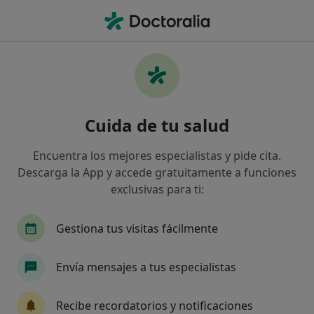
Men
Preparación Oposiciones • Los Cristianos, Santa Cruz de Tenerife
Filtros
• 1
Mapa
Especialistas en Preparación oposiciones en
Cuida de tu salud
Los Cristianos
Así organizamos los resultados
Encuentra los mejores especialistas y pide cita.
Descarga la App y accede gratuitamente a funciones
exclusivas para ti:
¿Qué especialidad estás buscando?
Psicólogo
Sexólogo
Gestiona tus visitas fácilmente
Envía mensajes a tus especialistas
Recibe recordatorios y notificaciones