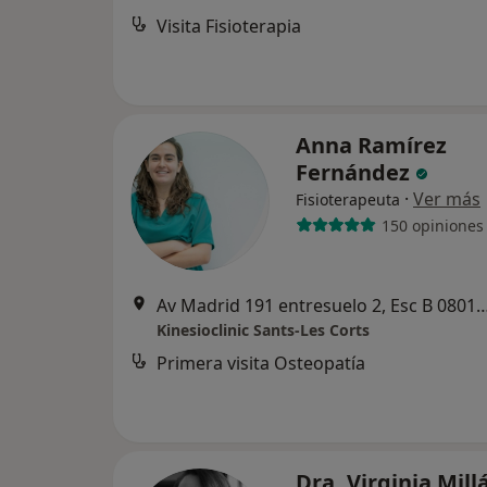
Visita Fisioterapia
Anna Ramírez
Fernández
·
Ver más
Fisioterapeuta
150 opiniones
Av Madrid 191 entresuelo 2, Esc B 08014 Barcel
Kinesioclinic Sants-Les Corts
Primera visita Osteopatía
Dra. Virginia Mill