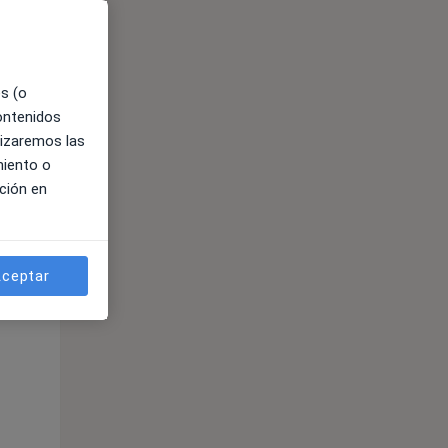
es (o
contenidos
lizaremos las
miento o
ción en
ible
ceptar