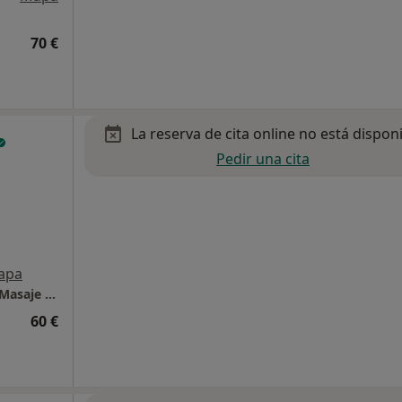
70 €
La reserva de cita online no está dispon
Pedir una cita
apa
Eixample - Jeremy Scailquin - Fisioterapia Y Masaje terapéutico
60 €