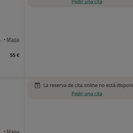
Pedir una cita
'En Damians 11, Barcelona
•
Mapa
55 €
La reserva de cita online no está dispon
Pedir una cita
egat
•
Mapa