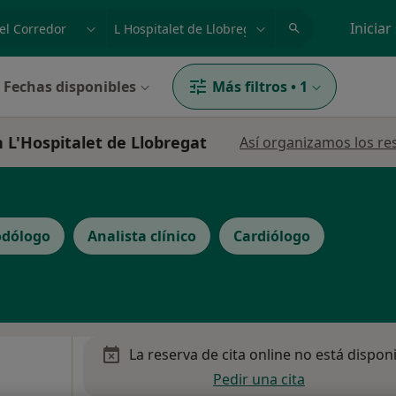
dad, enfermedad o nombre
p. ej. Madrid
Iniciar
Fechas disponibles
Más filtros
•
1
n L'Hospitalet de Llobregat
Así organizamos los re
odólogo
Analista clínico
Cardiólogo
La reserva de cita online no está dispon
Pedir una cita