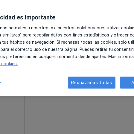
acidad es importante
 nos permites a nosotros y a nuestros colaboradores utilizar cooki
talet de Llobregat
•
Mapa
 similares) para recopilar datos con fines estadísiticos y ofrecer 
 tus hábitos de navegación. Si rechazas todas las cookies, solo uti
50 €
 para el correcto uso de nuestra página. Puedes retirar tu consenti
 tus preferencias en cualquier momento desde ajustes. Más informa
e cookies.
La reserva de cita online no está dispon
enas
Rechazarlas todas
A
r
Pedir una cita