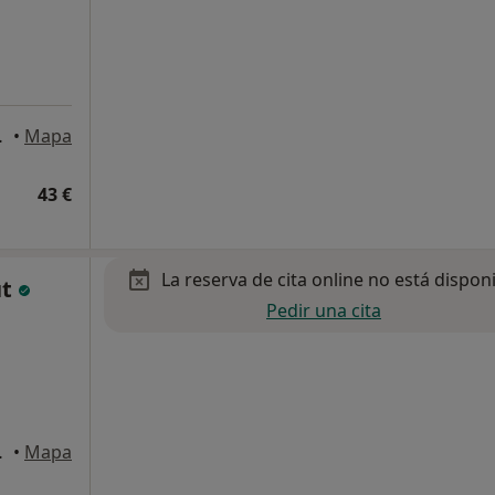
ona, Barcelona
•
Mapa
43 €
La reserva de cita online no está dispon
ut
Pedir una cita
ona, Barcelona
•
Mapa