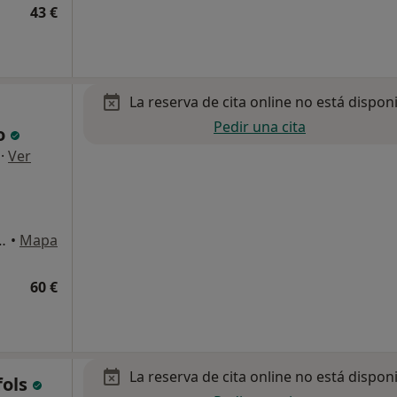
43 €
La reserva de cita online no está dispon
Pedir una cita
o
·
Ver
cala B Bajos Local 7, Barcelona
•
Mapa
60 €
La reserva de cita online no está dispon
fols