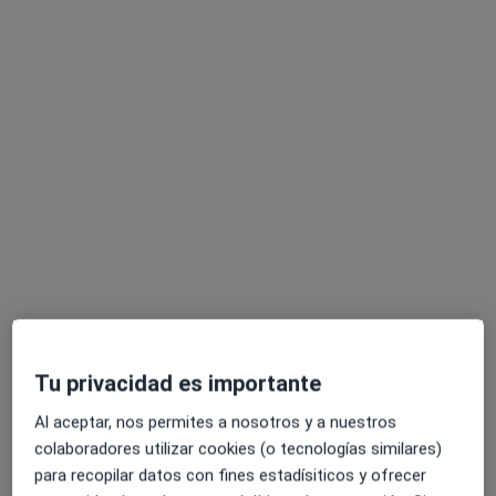
Raquel Trinidad Moreno
·
Ver más
Fisioterapeuta
12 opiniones
Dirección
Online
Sector Músicos 16, Tres Cantos
•
Mapa
Motriz Fisioterapia
Primera visita fisioterapia
53 €
Este especialista no ofrece reserva de cita online en esta dirección.
Tu privacidad es importante
Pedir una cita
Al aceptar, nos permites a nosotros y a nuestros
colaboradores utilizar cookies (o tecnologías similares)
para recopilar datos con fines estadísiticos y ofrecer