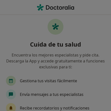
Men
Rotura Del Ligamento Cruzado Anterior • Colmenar Viejo, Madrid
Filtros
• 1
Seguro
Mapa
Especialistas en Rotura del ligamento
Cuida de tu salud
cruzado anterior en Colmenar Viejo
Así organizamos los resultados
Encuentra los mejores especialistas y pide cita.
Descarga la App y accede gratuitamente a funciones
exclusivas para ti:
¿Qué especialidad estás buscando?
Fisioterapeuta
Podólogo
Traumatólogo
Gestiona tus visitas fácilmente
Envía mensajes a tus especialistas
Recibe recordatorios y notificaciones