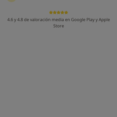
4.6 y 4.8 de valoración media en Google Play y Apple
José González
Store
·
Ver más
Fisioterapeuta
269 opiniones
Av. de Madrid, 19, Local 5, Tres Cantos
•
Mapa
Clínica MUV Tres Cantos
Primera visita fisioterapia
45 €
Este especialista no ofrece reserva de cita online en esta dirección.
Pedir una cita