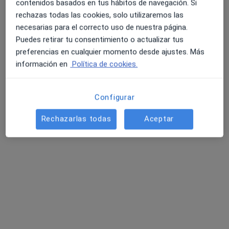
contenidos basados en tus hábitos de navegación. Si
rechazas todas las cookies, solo utilizaremos las
necesarias para el correcto uso de nuestra página.
Puedes retirar tu consentimiento o actualizar tus
preferencias en cualquier momento desde ajustes. Más
información en
Política de cookies.
Lucia Sanz Fernández
·
Ver más
Fisioterapeuta
Configurar
71 opiniones
Rechazarlas todas
Aceptar
Av. de Madrid, 19, Local 5, Tres Cantos
•
Mapa
Clínica MUV Tres Cantos
Visita Fisioterapia
desde 45 €
Este especialista no ofrece reserva de cita online en esta dirección.
Pedir una cita