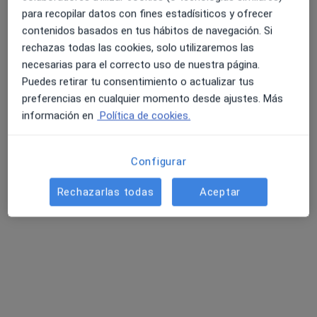
Calle Ruiz de Alda 36, Las Palmas de Gran Canaria
•
Mapa
para recopilar datos con fines estadísiticos y ofrecer
Nona Centro Maternal
contenidos basados en tus hábitos de navegación. Si
rechazas todas las cookies, solo utilizaremos las
Consulta completa de ginecología
140 €
necesarias para el correcto uso de nuestra página.
Este especialista no ofrece reserva de cita online en esta dirección.
Puedes retirar tu consentimiento o actualizar tus
preferencias en cualquier momento desde ajustes. Más
Pedir una cita
información en
Política de cookies.
Configurar
Rechazarlas todas
Aceptar
Dr. Carlos Blanco Soler
·
Ver más
Ginecólogo
16 opiniones