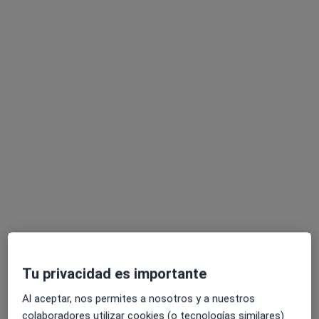
Visita Endocrinología
105 €
Este especialista no ofrece reserva de cita online en esta dirección.
Pedir una cita
Dra. Magali Pacay Stump
·
Ver más
Ginecóloga
30 opiniones
Tu privacidad es importante
Dirección
Online
Al aceptar, nos permites a nosotros y a nuestros
colaboradores utilizar cookies (o tecnologías similares)