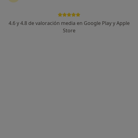
4.6 y 4.8 de valoración media en Google Play y Apple
Store
Opción de pago online
Dr. Octavio Arencibia Sánchez
·
Ver más
Ginecólogo
610 opiniones
Más de 30 años de experiencia
Ginecología Oncológica y Cirugía
Diagnóstico preciso. Explicaciones claras.
Calle Venegas 45 1º Planta, Las Palmas de Gran Canaria
•
Mapa
Gine Dos. Consulta Dr. Octavio Arencibia
Visita Ginecología y Obstetricia
desde 90 €
Este especialista no ofrece reserva de cita online en esta dirección.