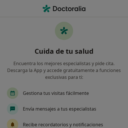
Men
Síndrome De Ovarios Poliquísticos Sop Somp • Las Palmas de Gran Canaria, Las Palmas
Filtros
• 1
Seguro
Mapa
Especialistas en Síndrome de ovarios
Cuida de tu salud
poliquísticos (SOP / SOMP) en Las Palmas de
Gran Canaria
Encuentra los mejores especialistas y pide cita.
Así organizamos los resultados
Descarga la App y accede gratuitamente a funciones
exclusivas para ti:
¿Qué especialidad estás buscando?
Gestiona tus visitas fácilmente
Dietista Nutricionista
Ginecólogo
Psicól
Envía mensajes a tus especialistas
Recibe recordatorios y notificaciones