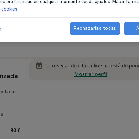
 tus preferencias en cualquier momento desde ajustes. Más informa
e cookies.
a
Rechazarlas todas
A
r
125 €
La reserva de cita online no está dispon
Mostrar perfil
anzada
infantil
a
80 €