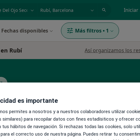
dad, enfermedad o nombre
p. ej. Madrid
Iniciar
Fechas disponibles
Más filtros
•
1
 en Rubí
Así organizamos los re
l
acidad es importante
La reserva de cita online no está dispon
 nos permites a nosotros y a nuestros colaboradores utilizar cooki
Pedir una cita
 similares) para recopilar datos con fines estadísiticos y ofrecer 
 tus hábitos de navegación. Si rechazas todas las cookies, solo uti
 para el correcto uso de nuestra página. Puedes retirar tu consenti