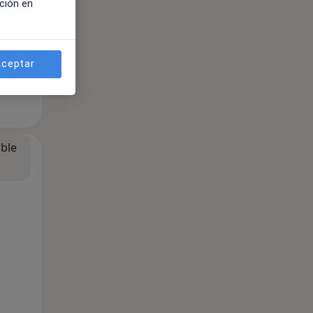
ción en
ceptar
ible