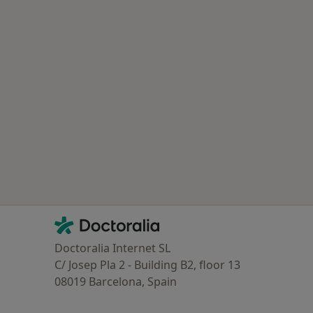
ría: Otras enfermedades en Rubí
Contacto
Doctoralia - Página de inicio
Doctoralia Internet SL
C/ Josep Pla 2 - Building B2, floor 13
08019 Barcelona, Spain