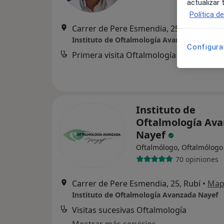
actualizar
Política d
Carrer de Pere Esmendia, 25, Rubí
•
Map
Instituto de Oftalmología Avanzada Nayef
Configura
Primera visita Oftalmología
Instituto de
Oftalmología Av
Nayef
Oftalmólogo, Oftalmólogo 
70 opiniones
Carrer de Pere Esmendia, 25, Rubí
•
Map
Instituto de Oftalmología Avanzada Nayef
Visitas sucesivas Oftalmología