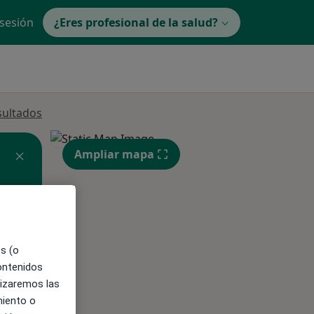
 sesión
¿Eres profesional de la salud?
sultados
Ampliar mapa
ible
es (o
contenidos
lizaremos las
miento o