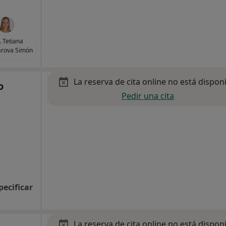
. Tetiana
rova Simón
La reserva de cita online no está dispon
o
Pedir una cita
pecificar
La reserva de cita online no está dispon