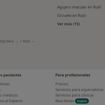
Agujero macular en Rubí
Orzuelo en Rubí
Ver más (15)
rcanas a Rubí
Más en esta catego
Ojo Seco
Rubí
Cambiar de ciudad
Cambiar de ciudad
os pacientes
Para profesionales
listas
Precios
s
Servicios para especialistas
s médicos
Servicios para clínicas
ta al Experto
Noa Notes
nuevo