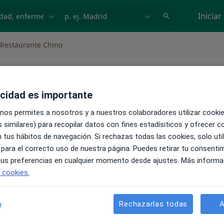
dad, enfermedad o nombre
p. ej. Madrid
Iniciar
 Restaurante Chino
amato monosódico (GMS), Dolor de cabeza por el consumo d
acidad es importante
 nos permites a nosotros y a nuestros colaboradores utilizar cooki
 similares) para recopilar datos con fines estadísiticos y ofrecer 
 tus hábitos de navegación. Si rechazas todas las cookies, solo uti
 para el correcto uso de nuestra página. Puedes retirar tu consenti
 tus preferencias en cualquier momento desde ajustes. Más informa
e cookies.
Rechazarlas todas
A
r
staurante chino y que factores lo provocan?