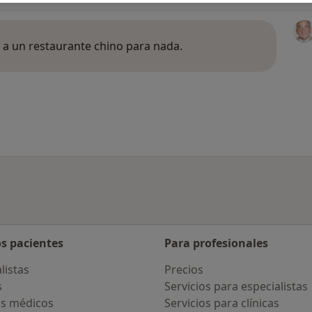
 a un restaurante chino para nada.
os pacientes
Para profesionales
listas
Precios
s
Servicios para especialistas
s médicos
Servicios para clínicas