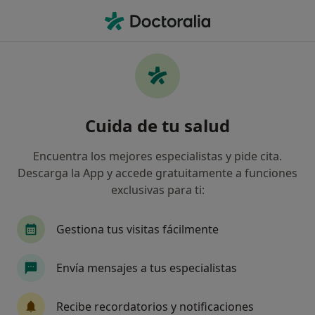
Men
Trastorno Negativista Desafiante • Aldaia, Valencia
Filtros
• 1
Mapa
Especialistas en Trastorno negativista
Cuida de tu salud
desafiante en Aldaia
Así organizamos los resultados
Encuentra los mejores especialistas y pide cita.
Descarga la App y accede gratuitamente a funciones
exclusivas para ti:
¿Qué especialidad estás buscando?
Psicólogo
Psicólogo infantil
Gestiona tus visitas fácilmente
Envía mensajes a tus especialistas
Recibe recordatorios y notificaciones