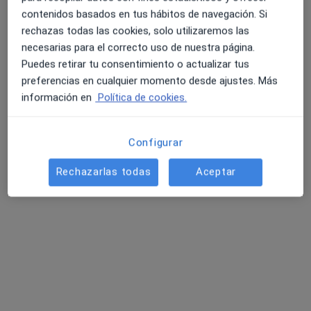
contenidos basados en tus hábitos de navegación. Si
Pedir una cita
rechazas todas las cookies, solo utilizaremos las
necesarias para el correcto uso de nuestra página.
Puedes retirar tu consentimiento o actualizar tus
preferencias en cualquier momento desde ajustes. Más
información en
Política de cookies.
Configurar
Rechazarlas todas
Aceptar
Óscar García López
·
Ver más
Psicólogo
15 opiniones
Dirección
Online
Carrer de la Democràcia 87, Valencia
•
Mapa
Consulta C/ Democracia