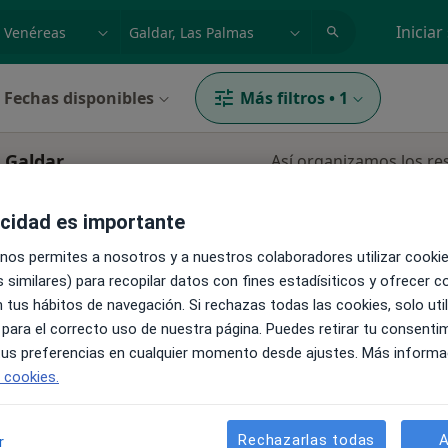
dad, enfermedad o nombre
p. ej. Madrid
Iniciar
Fechas disponibles
Más filtros
•
1
 Galdar
Así organizamos los re
acidad es importante
 nos permites a nosotros y a nuestros colaboradores utilizar cooki
 similares) para recopilar datos con fines estadísiticos y ofrecer 
 tus hábitos de navegación. Si rechazas todas las cookies, solo uti
 para el correcto uso de nuestra página. Puedes retirar tu consenti
La reserva de cita online no está dispon
 tus preferencias en cualquier momento desde ajustes. Más informa
Pedir una cita
e cookies.
Ver más
Rechazarlas todas
A
r