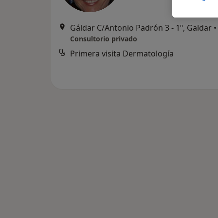
Gáldar C/Antonio Padrón 3 - 1º, Galdar
•
Consultorio privado
Primera visita Dermatología