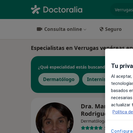
especiali
Consulta online
Seguro
Especialistas en Verrugas venéreas en
Tu priv
¿Qué especialidad estás buscando?
Al aceptar,
Dermatólogo
Internista
tecnologías
basados en
necesarias
Dra. Maria Jose
actualizar
Política d
Rodriguez Salido
·
Dermatóloga, Internista
55 opiniones
Configura