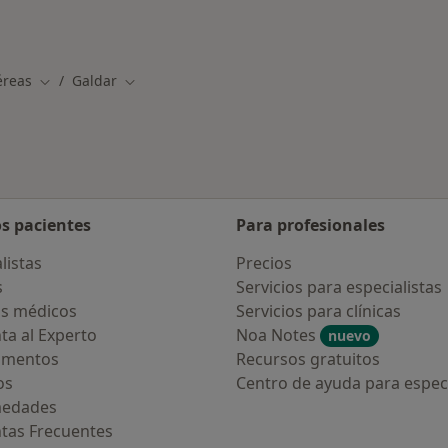
éreas
Galdar
Cambiar de ciudad
Cambiar de ciudad
os pacientes
Para profesionales
listas
Precios
s
Servicios para especialistas
s médicos
Servicios para clínicas
ta al Experto
Noa Notes
nuevo
amentos
Recursos gratuitos
os
Centro de ayuda para especi
medades
tas Frecuentes