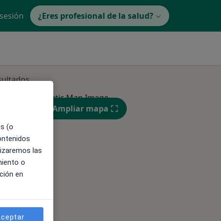
 sesión
¿Eres profesional de la salud?
sultados
Ampliar mapa
es (o
contenidos
lizaremos las
miento o
ible
ción en
ceptar