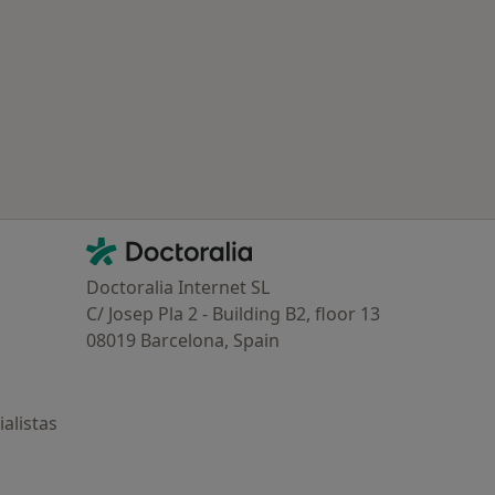
Contacto
Doctoralia - Página de inicio
Doctoralia Internet SL
C/ Josep Pla 2 - Building B2, floor 13
08019 Barcelona, Spain
alistas