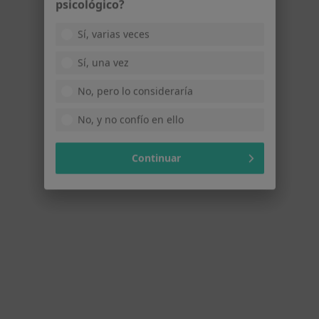
Ahora mismo no tienen horas disponibles. Vuelve
psicológico?
más tarde para ver si hay nuevas horas disponibles.
Sí, varias veces
Sí, una vez
No, pero lo consideraría
No, y no confío en ello
Continuar
Policlinico Emsais
Enfermero, Fisioterapeuta, Especialista en medicina del
·
Ver más
trabajo
C/ 8 DE MARZO,S/N,LOCAL 4.EDF.CANTONERAS, Telde
•
Mapa
Policlinico Emsais
Ningún profesional de este centro tiene citas disponibles
Mostrar perfil