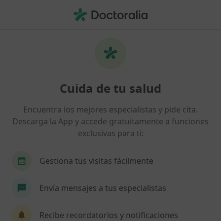
Men
Enfermero • Telde, Las Palmas
Filtros
Seguro
Mapa
Enfermeros en Telde
Cuida de tu salud
Así organizamos los resultados
Encuentra los mejores especialistas y pide cita.
Descarga la App y accede gratuitamente a funciones
¿Cuál es tu compañía aseguradora?
exclusivas para ti:
Asisa
Sanitas
Gestiona tus visitas fácilmente
Envía mensajes a tus especialistas
Recibe recordatorios y notificaciones