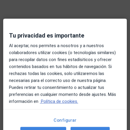
Especialistas disponibles
Estos especialistas se encuentran fuera de Telde, Las
Palmas, en zonas cercanas a tu búsqueda
Tu privacidad es importante
Al aceptar, nos permites a nosotros y a nuestros
colaboradores utilizar cookies (o tecnologías similares)
para recopilar datos con fines estadísiticos y ofrecer
contenidos basados en tus hábitos de navegación. Si
rechazas todas las cookies, solo utilizaremos las
necesarias para el correcto uso de nuestra página.
Almudena Inés Henríquez Pérez
Puedes retirar tu consentimiento o actualizar tus
Enfermera
preferencias en cualquier momento desde ajustes. Más
127 opiniones
información en
Política de cookies.
Dirección
Online
Configurar