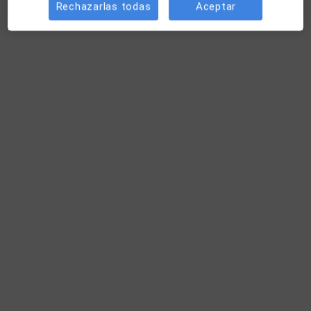
Avenida Ansite, 7, Planta Baja, Puerta A, Las Palmas de Gran Canaria
•
Mapa
Rechazarlas todas
Aceptar
Centro Médico Unión Deportiva Las Palmas
Visita Enfermería
desde 30 €
Este especialista no ofrece reserva de cita online en esta dirección.
Pedir una cita
Rubén Díez Pascua
·
Ver más
Enfermero
14 opiniones