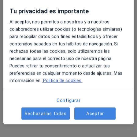
Tu privacidad es importante
Al aceptar, nos permites a nosotros y a nuestros
colaboradores utilizar cookies (o tecnologías similares)
Dr. Cesareo Lopez Rodriguez
para recopilar datos con fines estadísiticos y ofrecer
contenidos basados en tus hábitos de navegación. Si
Especialista en medicina del deporte, Médico general,
rechazas todas las cookies, solo utilizaremos las
Otorrino
necesarias para el correcto uso de nuestra página.
ROLLO SANTA ANA Nº1-1ºB, León
•
Mapa
Puedes retirar tu consentimiento o actualizar tus
Consultorio privado
preferencias en cualquier momento desde ajustes. Más
Visita Medicina del Deporte
Precio sin especificar
información en
Política de cookies.
Este especialista no ofrece reserva de cita online en esta dirección.
Configurar
Pedir una cita
Rechazarlas todas
Aceptar