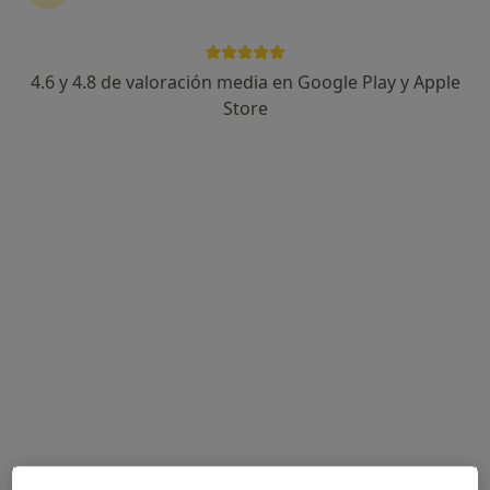
4.6 y 4.8 de valoración media en Google Play y Apple
Dra. Sarai Méndez
Store
Especialista en medicina del deporte, Médica estética,
·
Ver más
Urgencióloga
120 opiniones
Paseo Salamanca 87, Bajo, León
•
Mapa
Consulta de la Dra. Saraí Méndez (Fisioclínicas)
Infiltraciones con Plasma Rico en Plaquetas (PRP)
desde 300 €
Este especialista no ofrece reserva de cita online en esta dirección.
Pedir una cita