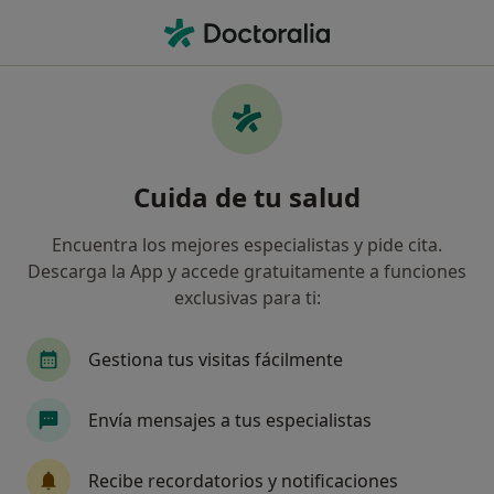
Men
Especialista En Medicina Del Deporte • León, León
Filtros
Seguro
Mapa
Especialistas en medicina del deporte en
Cuida de tu salud
León
Así organizamos los resultados
Encuentra los mejores especialistas y pide cita.
Descarga la App y accede gratuitamente a funciones
exclusivas para ti:
¿Cuál es tu compañía aseguradora?
Asisa
Sanitas
Caser
Fiatc
Gestiona tus visitas fácilmente
Envía mensajes a tus especialistas
Recibe recordatorios y notificaciones