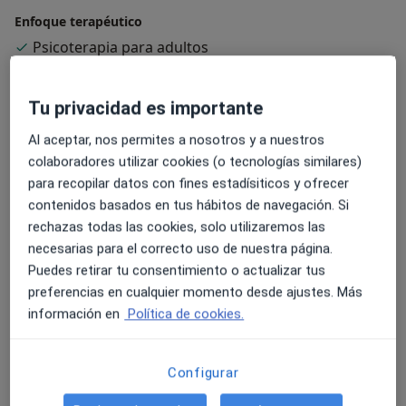
Enfoque terapéutico
Psicoterapia para adultos
Terapia sistémica
Psicoterapia centrada en soluciones
Tu privacidad es importante
Especialista en:
Al aceptar, nos permites a nosotros y a nuestros
Psicología del deporte
colaboradores utilizar cookies (o tecnologías similares)
para recopilar datos con fines estadísiticos y ofrecer
Principales enfermedades tratadas
contenidos basados en tus hábitos de navegación. Si
Desarrollo y crecimiento personal
Crisis vital
rechazas todas las cookies, solo utilizaremos las
a11y_
Inteligencia emocional
Estrés
Ansiedad
+47
necesarias para el correcto uso de nuestra página.
Puedes retirar tu consentimiento o actualizar tus
Pacientes que atiendo
preferencias en cualquier momento desde ajustes. Más
Adultos
información en
Política de cookies.
Niños a partir de 16 años
Configurar
Tipos de consulta
Presencial
Ver direcciones (1)