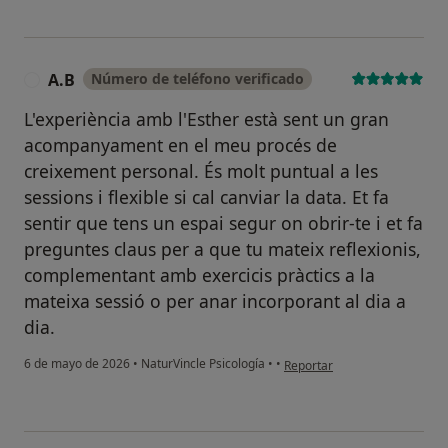
A.B
Número de teléfono verificado
A
L'experiència amb l'Esther està sent un gran
acompanyament en el meu procés de
creixement personal. És molt puntual a les
sessions i flexible si cal canviar la data. Et fa
sentir que tens un espai segur on obrir-te i et fa
preguntes claus per a que tu mateix reflexionis,
complementant amb exercicis pràctics a la
mateixa sessió o per anar incorporant al dia a
dia.
en opinión del usuario A.B
6 de mayo de 2026
•
NaturVincle Psicología
•
•
Reportar