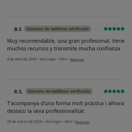
B.S
Número de teléfono verificado
B
Muy recomendable, una gran profesional, tiene
muchos recursos y transmite mucha confianza
en opinión del usuario B.S
4 de abril de 2026
•
otro lugar
•
Otro
•
Reportar
R.S.
Número de teléfono verificado
R
T'acompanya d'una forma molt pràctica i alhora
destaco la seva professionalitat.
en opinión del usuario R.S.
20 de marzo de 2026
•
otro lugar
•
Otro
•
Reportar