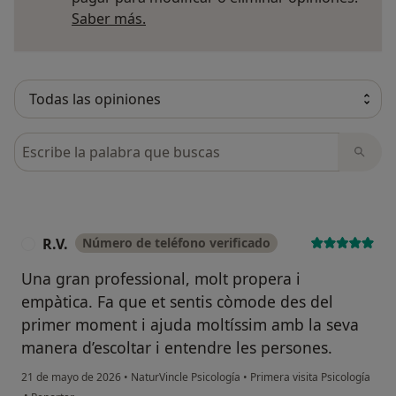
Más información sobre opiniones
Saber más.
Busca en opiniones
R.V.
Número de teléfono verificado
R
Una gran professional, molt propera i
empàtica. Fa que et sentis còmode des del
primer moment i ajuda moltíssim amb la seva
manera d’escoltar i entendre les persones.
21 de mayo de 2026
•
NaturVincle Psicología
•
Primera visita Psicología
en opinión del usuario R.V.
•