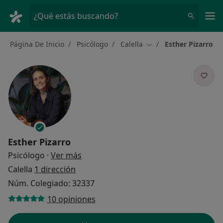
Men
¿Qué estás buscando?
Página De Inicio
Psicólogo
Calella
Esther Pizarro
Cambiar de ciudad
Esther Pizarro
sobre las especializaciones
Psicólogo
·
Ver más
Calella
1 dirección
Núm. Colegiado: 32337
10 opiniones