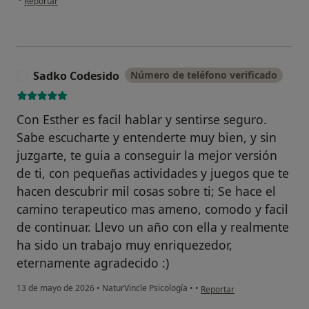
Reportar
Sadko Codesido
Número de teléfono verificado
S
Con Esther es facil hablar y sentirse seguro.
Sabe escucharte y entenderte muy bien, y sin
juzgarte, te guia a conseguir la mejor versión
de ti, con pequeñas actividades y juegos que te
hacen descubrir mil cosas sobre ti; Se hace el
camino terapeutico mas ameno, comodo y facil
de continuar. Llevo un año con ella y realmente
ha sido un trabajo muy enriquezedor,
eternamente agradecido :)
en opinión del usuario Sadk
13 de mayo de 2026
•
NaturVincle Psicología
•
•
Reportar