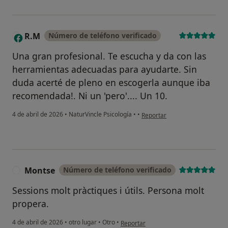
R.M
Número de teléfono verificado
R
Una gran profesional. Te escucha y da con las
herramientas adecuadas para ayudarte. Sin
duda acerté de pleno en escogerla aunque iba
recomendada!. Ni un 'pero'.... Un 10.
en opinión del usuario R.M
4 de abril de 2026
•
NaturVincle Psicología
•
•
Reportar
Montse
Número de teléfono verificado
M
Sessions molt pràctiques i útils. Persona molt
propera.
en opinión del usuario Montse
4 de abril de 2026
•
otro lugar
•
Otro
•
Reportar