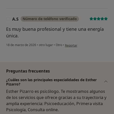
A.S
Número de teléfono verificado
A
Es muy buena profesional y tiene una energía
única.
en opinión del usuario A.S
18 de marzo de 2026
•
otro lugar
•
Otro
•
Reportar
Preguntas frecuentes
¿Cuáles son las principales especialidades de Esther
Pizarro?
Esther Pizarro es psicólogo. Te mostramos algunos
de los servicios que ofrece gracias a su trayectoria y
amplia experiencia: Psicoeducación, Primera visita
Psicología, Consulta online.