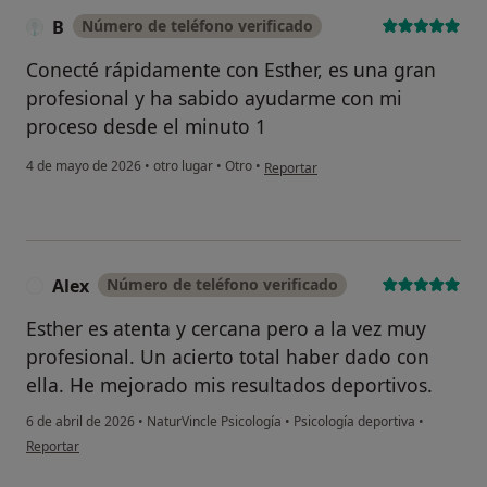
B
Número de teléfono verificado
Conecté rápidamente con Esther, es una gran
profesional y ha sabido ayudarme con mi
proceso desde el minuto 1
en opinión del usuario B
4 de mayo de 2026
•
otro lugar
•
Otro
•
Reportar
Alex
Número de teléfono verificado
A
Esther es atenta y cercana pero a la vez muy
profesional. Un acierto total haber dado con
ella. He mejorado mis resultados deportivos.
6 de abril de 2026
•
NaturVincle Psicología
•
Psicología deportiva
•
en opinión del usuario Alex
Reportar