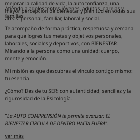
mejorar la calidad de vida, la autoconfianza, una
Atiendo a adolescentes-jóvenes, adultos, parejas y
mayor percepción de bienestar y plenitud en todas sus
familias.
áreas: personal, familiar, laboral y social.
Te acompaño de forma práctica, respetuosa y cercana
para que logres tus metas y objetivos personales,
laborales, sociales y deportivos, con BIENESTAR.
Mirando a la persona como una unidad: cuerpo,
mente y emoción.
Mi misión es que descubras el vínculo contigo mismo:
tu esencia.
¿Cómo? Des de tu SER: con autenticidad, sencillez y la
rigurosidad de la Psicología.
"
La AUTO COMPRENSIÓN te permite avanzar: EL
BIENESTAR CIRCULA DE DENTRO HACIA FUERA".
Sobre mí
ver más