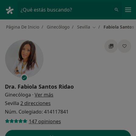
Men
¿Qué estás buscando?
Página De Inicio
Ginecólogo
Sevilla
Fabiola Santos
Cambiar de ciudad
Dra.
Fabiola Santos Ridao
sobre las especializaciones
Ginecóloga
·
Ver más
Sevilla
2 direcciones
Núm. Colegiado: 414117841
147 opiniones