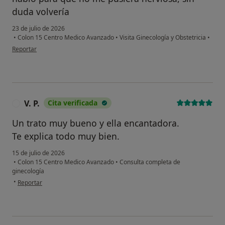
duda volvería
23 de julio de 2026
•
Colon 15 Centro Medico Avanzado
•
Visita Ginecología y Obstetricia
•
en opinión del usuario Daniela López
Reportar
V. P.
Cita verificada
V
Un trato muy bueno y ella encantadora.
Te explica todo muy bien.
15 de julio de 2026
•
Colon 15 Centro Medico Avanzado
•
Consulta completa de
ginecología
en opinión del usuario V. P.
•
Reportar