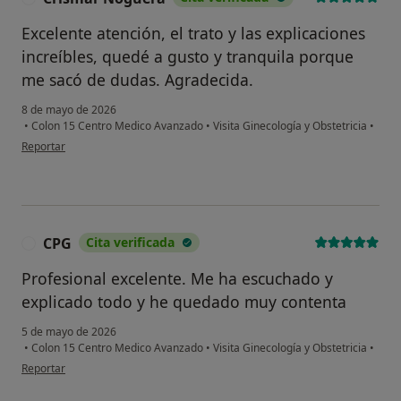
Excelente atención, el trato y las explicaciones
increíbles, quedé a gusto y tranquila porque
me sacó de dudas. Agradecida.
8 de mayo de 2026
•
Colon 15 Centro Medico Avanzado
•
Visita Ginecología y Obstetricia
•
en opinión del usuario Crismar Noguera
Reportar
CPG
Cita verificada
C
Profesional excelente. Me ha escuchado y
explicado todo y he quedado muy contenta
5 de mayo de 2026
•
Colon 15 Centro Medico Avanzado
•
Visita Ginecología y Obstetricia
•
en opinión del usuario CPG
Reportar