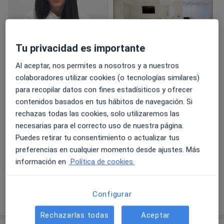
Tu privacidad es importante
Ver galería (2)
Al aceptar, nos permites a nosotros y a nuestros
colaboradores utilizar cookies (o tecnologías similares)
Destacados
para recopilar datos con fines estadísiticos y ofrecer
contenidos basados en tus hábitos de navegación. Si
Ginecología de Alta Resolución,
rechazas todas las cookies, solo utilizaremos las
Control Integral.
Súper amable,
necesarias para el correcto uso de nuestra página.
Formacion avanzada en
cómoda a pesa
Puedes retirar tu consentimiento o actualizar tus
ecografía ginecológica.
primera cita g
preferencias en cualquier momento desde ajustes. Más
Trato cercano, rigor clínico.
para que no m
información en
Política de cookies.
sin duda volve
Mostrar más detalles
Configurar
sobre la experiencia
Rechazarlas todas
Aceptar