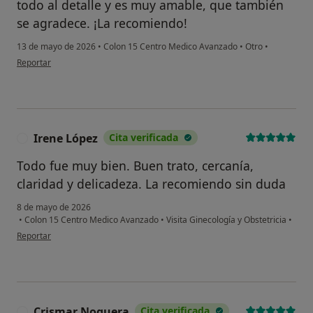
todo al detalle y es muy amable, que también
se agradece. ¡La recomiendo!
13 de mayo de 2026
•
Colon 15 Centro Medico Avanzado
•
Otro
•
en opinión del usuario Pepy Moray
Reportar
Irene López
Cita verificada
I
Todo fue muy bien. Buen trato, cercanía,
claridad y delicadeza. La recomiendo sin duda
8 de mayo de 2026
•
Colon 15 Centro Medico Avanzado
•
Visita Ginecología y Obstetricia
•
en opinión del usuario Irene López
Reportar
Crismar Noguera
Cita verificada
C