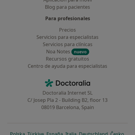
Blog para pacientes
Para profesionales
Precios
Servicios para especialistas
Servicios para clínicas
Noa Notes
nuevo
Recursos gratuitos
Centro de ayuda para especialistas
Contacto
Doctoralia - Página de inicio
Doctoralia Internet SL
C/ Josep Pla 2 - Building B2, floor 13
08019 Barcelona, Spain
se abre en una nueva pestaña
se abre en una nueva pestaña
se abre en una nueva pestaña
se abre en una nueva pes
se abre en 
se a
Polska
,
Türkiye
,
España
,
Italia
,
Deutschland
,
Česko
,