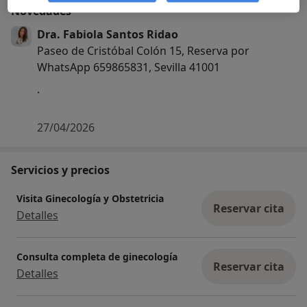
Novedades
Dra. Fabiola Santos Ridao
Paseo de Cristóbal Colón 15, Reserva por
WhatsApp 659865831, Sevilla 41001
.
27/04/2026
Servicios y precios
Visita Ginecología y Obstetricia
Reservar cita
Detalles
Consulta completa de ginecología
Reservar cita
Detalles