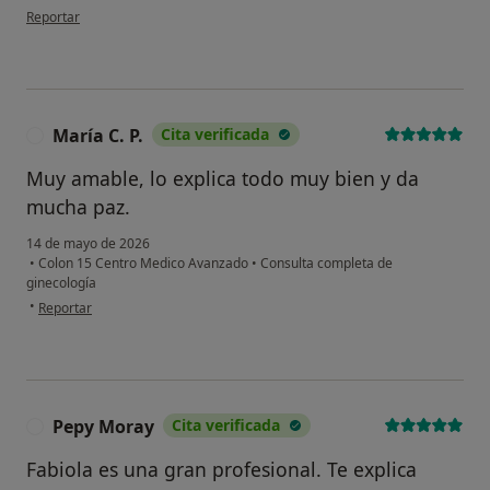
en opinión del usuario Ángela
Reportar
María C. P.
Cita verificada
M
Muy amable, lo explica todo muy bien y da
mucha paz.
14 de mayo de 2026
•
Colon 15 Centro Medico Avanzado
•
Consulta completa de
ginecología
en opinión del usuario María C. P.
•
Reportar
Pepy Moray
Cita verificada
P
Fabiola es una gran profesional. Te explica