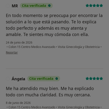
MR
Cita verificada
M
En todo momento se preocupa por encontrar la
solución a lo que está pasando. Te lo explica
todo perfecto y además es muy atenta y
amable. Te sientes muy cómoda con ella.
24 de junio de 2026
•
Colon 15 Centro Medico Avanzado
•
Visita Ginecología y Obstetricia
•
en opinión del usuario MR
Reportar
Ángela
Cita verificada
Á
Me ha atendido muy bien. Me ha explicado
todo con mucha claridad. Es muy cercana.
8 de junio de 2026
•
Colon 15 Centro Medico Avanzado
•
Visita Ginecología y Obstetricia
•