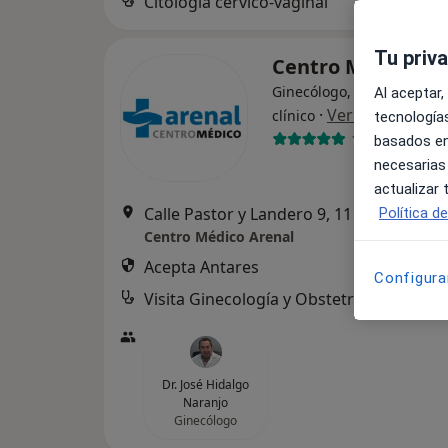
Citología cérvico-vaginal
Tu priv
Centro Médico A
Ginecólogo, Alergólogo, A
Al aceptar,
·
Ver más
clínico
tecnologías
1907 opinione
basados en
necesarias
actualizar
Calle Pastor y Landero 9, 11 y 13, Sevilla
Política d
Centro Médico Arenal
Acepta Antares
Configura
Visita Ginecología y Obstetricia
Dr. José Hidalgo
Naranjo
Ginecólogo