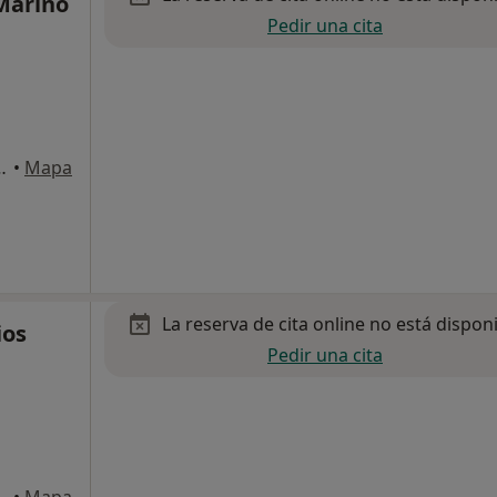
Mariño
Pedir una cita
3-B, BAJO A, Sevilla
•
Mapa
La reserva de cita online no está dispon
ios
Pedir una cita