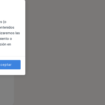
ible
es (o
contenidos
lizaremos las
miento o
ción en
ceptar