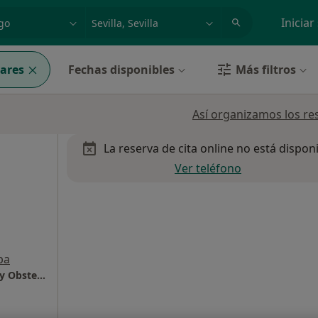
dad, enfermedad o nombre
p. ej. Madrid
Iniciar
ares
Fechas disponibles
Más filtros
Así organizamos los re
La reserva de cita online no está dispon
Ver teléfono
pa
INSEGO - Instituto Sevillano de Ginecología y Obstetricia