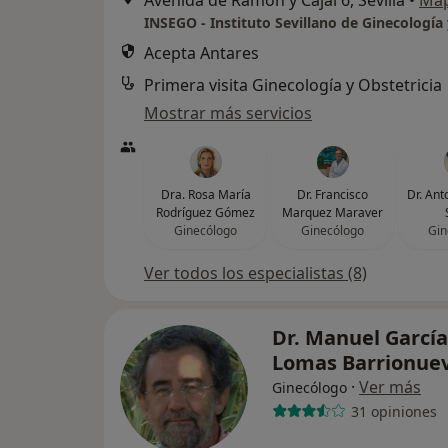
Avenida de Ramón y Cajal 6, Sevilla
•
Ma
Acepta Antares
Primera visita Ginecología y Obstetricia
Mostrar más servicios
Dra. Rosa María
Dr. Francisco
Dr. Ant
Rodríguez Gómez
Marquez Maraver
Ginecólogo
Ginecólogo
Gin
Ver todos los especialistas (8)
Dr. Manuel García
Lomas Barrionue
·
Ver más
Ginecólogo
31 opiniones