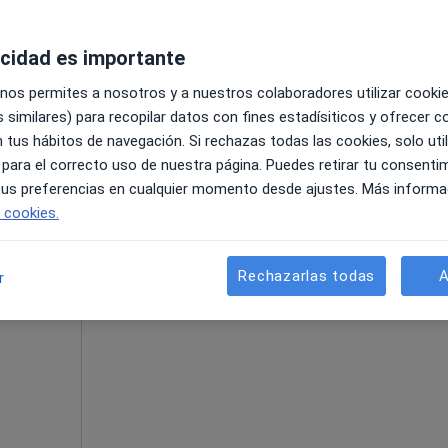
acidad es importante
La reserva de cita online no está dispon
renal
Mostrar perfil
nalista
 nos permites a nosotros y a nuestros colaboradores utilizar cooki
 similares) para recopilar datos con fines estadísiticos y ofrecer 
s
 tus hábitos de navegación. Si rechazas todas las cookies, solo uti
 para el correcto uso de nuestra página. Puedes retirar tu consenti
 tus preferencias en cualquier momento desde ajustes. Más informa
•
Mapa
e cookies.
Rechazarlas todas
A
r