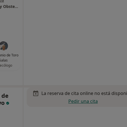
pa
INSEGO - Instituto Sevillano de Ginecología y Obstetricia
onio de Toro
Salas
ecólogo
La reserva de cita online no está dispon
 de
Pedir una cita
vo