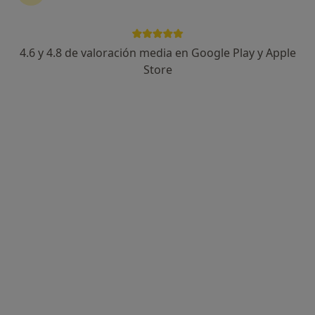
32 opiniones
Avda. Las Lagunas, 4, Parla
•
Mapa
Clinica Wellcare Medica
4.6 y 4.8 de valoración media en Google Play y Apple
Acepta Antares
Store
Visita Ginecología y Obstetricia
Ningún profesional de este centro tiene citas disponibles
Mostrar perfil
Carmen Oteo Dominguez