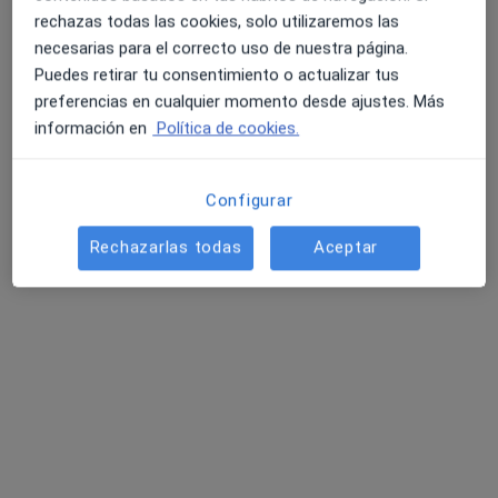
rechazas todas las cookies, solo utilizaremos las
necesarias para el correcto uso de nuestra página.
Puedes retirar tu consentimiento o actualizar tus
preferencias en cualquier momento desde ajustes. Más
información en
Política de cookies.
Dr. Juan Jose Lopez Galian
Configurar
·
Ver más
Ginecólogo
918 opiniones
Rechazarlas todas
Aceptar
Avenida América 33 1ºC, Madrid
•
Mapa
Centro Ginecológico Pilar de Zaragoza
Acepta Antares
Primera visita Ginecología y Obstetricia
Este especialista no ofrece reserva de cita online en esta dirección.
Pedir una cita