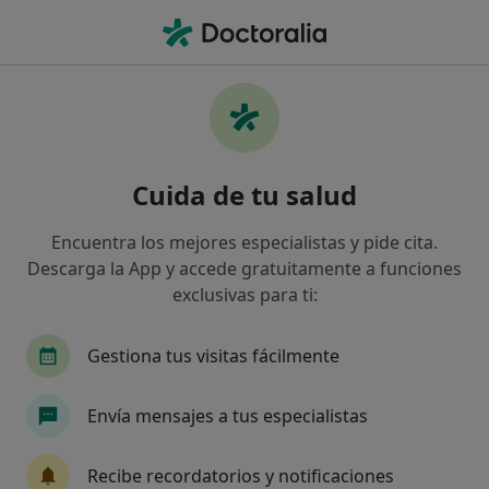
Men
Ginecólogo • Parla, Madrid
Filtros
Seguro:
Antares
M
Ginecólogos de Antares en Parla
Cuida de tu salud
Así organizamos los resultados
Encuentra los mejores especialistas y pide cita.
Descarga la App y accede gratuitamente a funciones
exclusivas para ti:
Gestiona tus visitas fácilmente
Envía mensajes a tus especialistas
Clinica Wellcare Medica
·
Ver más
Ginecólogo, Alergólogo, Analista clínico
Recibe recordatorios y notificaciones