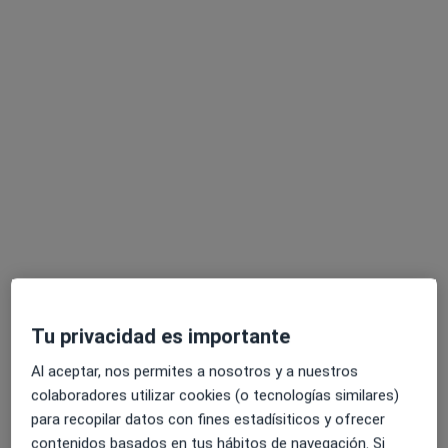
Dra. Carmen Pingarron Santofimia
·
Ver más
Ginecólogo
15 opiniones
c/ Comandante Ernesto Che Guevara, 1, Getafe
•
Mapa
Ginegetafe
Acepta Antares
Visita Ginecología y Obstetricia
Este especialista no ofrece reserva de cita online en esta dirección.
Pedir una cita
Tu privacidad es importante
Especialistas disponibles
Al aceptar, nos permites a nosotros y a nuestros
Estos especialistas se encuentran fuera de Parla,
colaboradores utilizar cookies (o tecnologías similares)
Madrid, en zonas cercanas a tu búsqueda
para recopilar datos con fines estadísiticos y ofrecer
contenidos basados en tus hábitos de navegación. Si