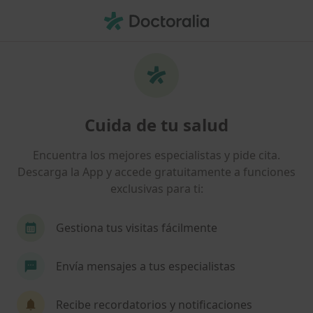
Men
¿Qué estás buscando?
Página De Inicio
Psicólogo
Sevilla
Federico Casado 
Cambiar de ciudad
Cuida de tu salud
Encuentra los mejores especialistas y pide cita.
Descarga la App y accede gratuitamente a funciones
exclusivas para ti:
Federico Casado Reina
sobre las especializaciones
Psicólogo
·
Ver más
Gestiona tus visitas fácilmente
Sevilla
1 dirección
Núm. Colegiado: AN-07920
Envía mensajes a tus especialistas
11 opiniones
Recibe recordatorios y notificaciones