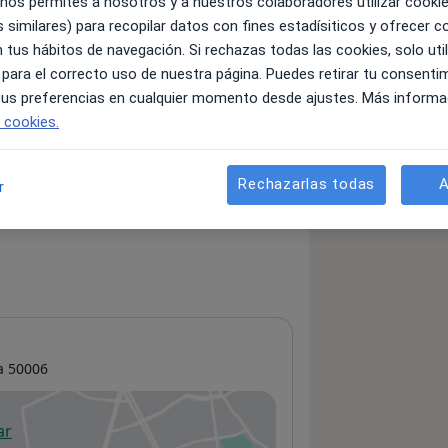
 nos permites a nosotros y a nuestros colaboradores utilizar cooki
 similares) para recopilar datos con fines estadísiticos y ofrecer 
 tus hábitos de navegación. Si rechazas todas las cookies, solo uti
 para el correcto uso de nuestra página. Puedes retirar tu consenti
servicios y precios
 tus preferencias en cualquier momento desde ajustes. Más informa
 información sobre sus servicios
e cookies.
Rechazarlas todas
A
r
a
50006
ar
 abre en una nueva pestaña