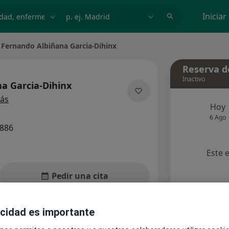
dad, enfermedad o nombre
p. ej. Madrid
Iniciar
Fernando Albiñana Garcia-Dihinx
Reserva de
Inactivo
a Garcia-Dihinx
sobre las especializaciones
ás
Hoy
6 Ago
4886
Este 
Pedir una cita
acidad es importante
Aseguradoras
Opiniones (2)