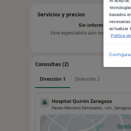
Al aceptar,
tecnologías
Servicios y precios
basados en
necesarias
Sin información sobre 
actualizar
Este especialista aún no ha añadido
Política d
Configura
Consultas (2)
Dirección 1
Dirección 2
Hospital Quirón Zaragoza
Paseo Mariano Renovales, -s/n,
Zaragoz
Ampli
se