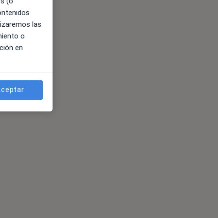
es (o
contenidos
lizaremos las
miento o
ción en
ceptar