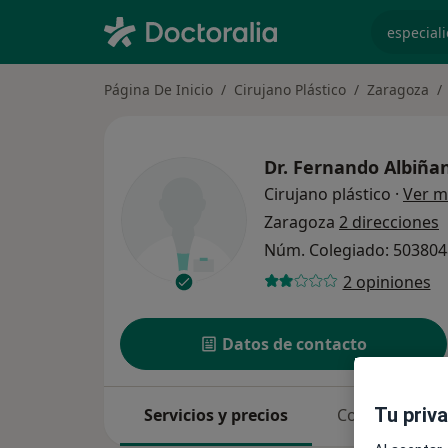
especiali
Página De Inicio
Cirujano Plástico
Zaragoza
Dr.
Fernando Albiñan
Cirujano plástico
·
Ver m
Zaragoza
2 direcciones
Núm. Colegiado: 50380
2 opiniones
Datos de contacto
Tu priv
Servicios y precios
Consultas