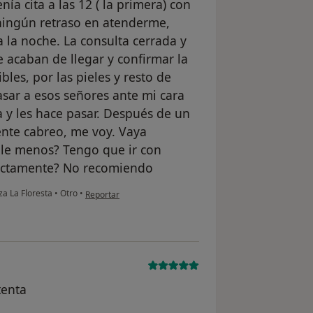
nía cita a las 12 ( la primera) con
 ningún retraso en atenderme,
la noche. La consulta cerrada y
 acaban de llegar y confirmar la
bles, por las pieles y resto de
asar a esos señores ante mi cara
a y les hace pasar. Después de un
nte cabreo, me voy. Vaya
le menos? Tengo que ir con
rectamente? No recomiendo
en opinión del usuario EC
za La Floresta
•
Otro
•
Reportar
tenta
ta eliminada