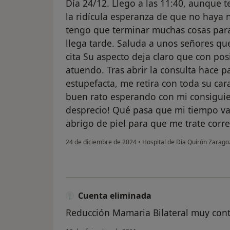
Día 24/12. Llego a las 11:40, aunque te
la ridícula esperanza de que no haya
tengo que terminar muchas cosas para 
llega tarde. Saluda a unos señores que
cita Su aspecto deja claro que con posi
atuendo. Tras abrir la consulta hace p
estupefacta, me retira con toda su car
buen rato esperando con mi consiguie
desprecio! Qué pasa que mi tiempo va
abrigo de piel para que me trate cor
24 de diciembre de 2024
•
Hospital de Día Quirón Zarago
Cuenta eliminada
Reducción Mamaria Bilateral muy con
en opinión del usuario Cuen