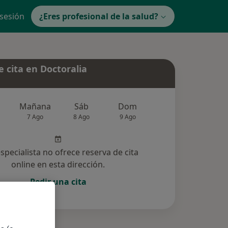
 sesión
¿Eres profesional de la salud?
 cita en Doctoralia
Mañana
Sáb
Dom
Lun
Mar
7 Ago
8 Ago
9 Ago
10 Ago
11 Ag
especialista no ofrece reserva de cita
online en esta dirección.
Pedir una cita