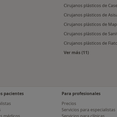
Cirujanos plásticos de Cas
Cirujanos plásticos de Asi
Cirujanos plásticos de Ma
Cirujanos plásticos de San
Cirujanos plásticos de Fia
Ver más (11)
des más tratadas
Más en esta catego
os pacientes
Para profesionales
listas
Precios
s
Servicios para especialistas
s médicos
Servicios para clínicas