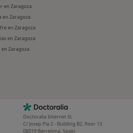
er en Zaragoza
sa en Zaragoza
pfre en Zaragoza
itas en Zaragoza
tc en Zaragoza
ría: Aseguradoras más populares
Contacto
Doctoralia - Página de inicio
Doctoralia Internet SL
C/ Josep Pla 2 - Building B2, floor 13
08019 Barcelona, Spain