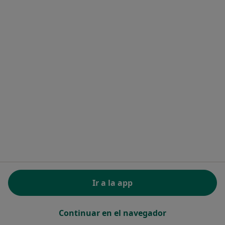
Política de privacidad para determinados
profesionales de la salud
Política de cookies
Así organizamos los resultados
Accesibilidad
Quiénes somos
Empleos
Nuevas posiciones
Partners
Prensa
Contacto
Para los pacientes
Especialistas
Clínicas
Seguros médicos
Ir a la app
Pregunta al Experto
Medicamentos
Servicios
Continuar en el navegador
Enfermedades