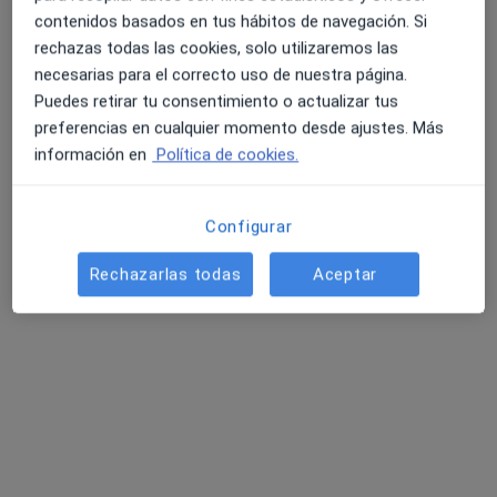
contenidos basados en tus hábitos de navegación. Si
Pedir una cita
rechazas todas las cookies, solo utilizaremos las
necesarias para el correcto uso de nuestra página.
Puedes retirar tu consentimiento o actualizar tus
preferencias en cualquier momento desde ajustes. Más
información en
Política de cookies.
Configurar
Rechazarlas todas
Aceptar
José Agut Abril
·
Ver más
Fisioterapeuta, Osteópata
210 opiniones
Carrer Santa Marta 19, Mataró
•
Mapa
Fisioterapia y Osteopatía MOV
Primera visita fisioterapia
50 €
Este especialista no ofrece reserva de cita online en esta dirección.