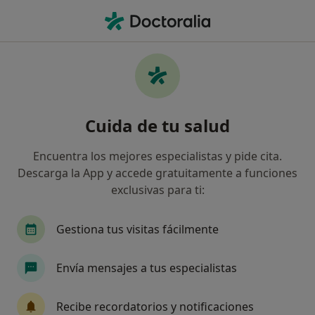
Men
Fisioterapeuta • Malgrat de Mar, Barcelona
Filtros
Seguro
Mapa
Fisioterapeutas en Malgrat de Mar
Cuida de tu salud
Así organizamos los resultados
Encuentra los mejores especialistas y pide cita.
Descarga la App y accede gratuitamente a funciones
¿Cuál es tu compañía aseguradora?
exclusivas para ti:
Gestiona tus visitas fácilmente
Envía mensajes a tus especialistas
Recibe recordatorios y notificaciones