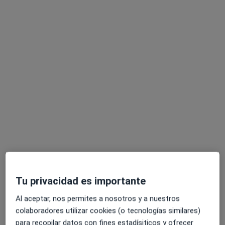
Albert Caballero Cespedes
·
Ver más
Fisioterapeuta
70 opiniones
Dirección
Online
Passatge dels Lluïsos, 7, Mataró
•
Mapa
Tu privacidad es importante
Acuidar-se
Al aceptar, nos permites a nosotros y a nuestros
Fisioterapia
53 €
colaboradores utilizar cookies (o tecnologías similares)
Este especialista no ofrece reserva de cita online en esta dirección.
para recopilar datos con fines estadísiticos y ofrecer