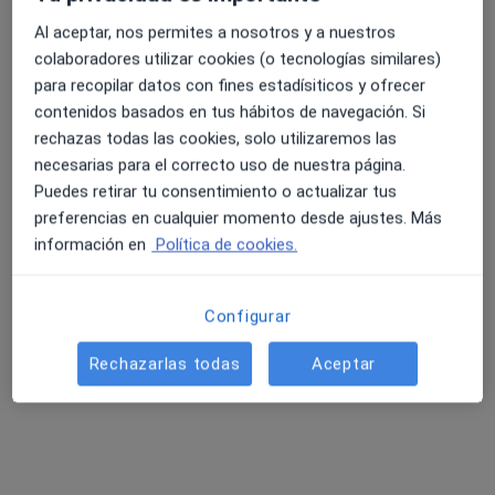
Lorena Martín Psicología
Al aceptar, nos permites a nosotros y a nuestros
Forense, Especialista en medicina del deporte, Dietista
colaboradores utilizar cookies (o tecnologías similares)
4.6 y 4.8 de valoración media en Google Play y Apple
·
Ver más
nutricionista
para recopilar datos con fines estadísiticos y ofrecer
Store
48 opiniones
contenidos basados en tus hábitos de navegación. Si
rechazas todas las cookies, solo utilizaremos las
C. Imeldo Serís, 108, 5oc oficina 5, Santa Cruz de Tenerife
•
Mapa
necesarias para el correcto uso de nuestra página.
Lorena Martín Psicología
Puedes retirar tu consentimiento o actualizar tus
Ningún profesional de este centro tiene citas disponibles
preferencias en cualquier momento desde ajustes. Más
información en
Política de cookies.
Mostrar perfil
Configurar
Rechazarlas todas
Aceptar