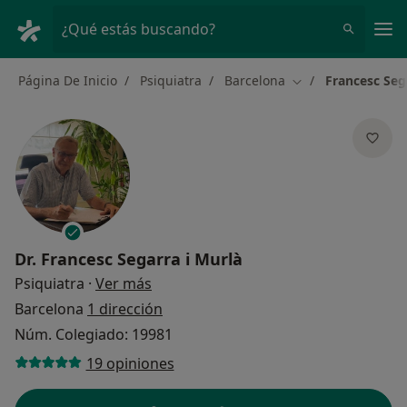
Men
¿Qué estás buscando?
Página De Inicio
Psiquiatra
Barcelona
Francesc Seg
Cambiar de ciudad
Dr.
Francesc Segarra i Murlà
sobre las especializaciones
Psiquiatra
·
Ver más
Barcelona
1 dirección
Núm. Colegiado: 19981
19 opiniones