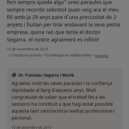
fem sempre queda algo" unes paraules que
sempre recordo sobretot quan veig ara el meu
fill amb ja 29 anys pare d´una preciositat de 2
anyets i lluitan per tirar endavant la seva petita
empresa, quina raó que tenía el doctor
Segarra, el nostre agraiment es infinit!
16 de noviembre de 2019
en opinión del usuari
•
Consultorio privado
•
Psicoterapia en adolescentes
•
Reportar
Dr. Francesc Segarra i Murlà
Agraeixo molt les seves paraules i la confiança
dipositada al llarg d'aquests anys. Molt
congratulat de saber que el treball fet a les
sessions ha contibuït a que hagi estat possible
aquesta tant satisfactòria realitat professional i
personal.
10 de diciembre de 2019