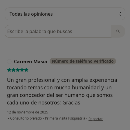
Busca en opiniones
Carmen Masia
Número de teléfono verificado
C
Un gran profesional y con amplia experiencia
tocando temas con mucha humanidad y un
gran conocedor del ser humano que somos
cada uno de nosotros! Gracias
12 de noviembre de 2025
en opinión del usuario C
•
Consultorio privado
•
Primera visita Psiquiatría
•
Reportar