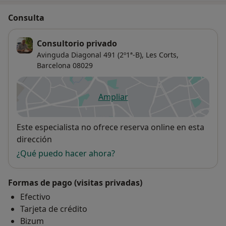
Consulta
Consultorio privado
Avinguda Diagonal 491 (2º1ª-B),
Les Corts
,
Barcelona
08029
Ampliar
se abre en una nueva pestañ
Disponibilidad
Este especialista no ofrece reserva online en esta
dirección
¿Qué puedo hacer ahora?
Formas de pago (visitas privadas)
Efectivo
Tarjeta de crédito
Bizum