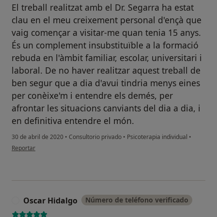
El treball realitzat amb el Dr. Segarra ha estat
clau en el meu creixement personal d'ençà que
vaig començar a visitar-me quan tenia 15 anys.
És un complement insubstituïble a la formació
rebuda en l'àmbit familiar, escolar, universitari i
laboral. De no haver realitzar aquest treball de
ben segur que a dia d'avui tindria menys eines
per conèixe'm i entendre els demés, per
afrontar les situacions canviants del dia a dia, i
en definitiva entendre el món.
30 de abril de 2020
•
Consultorio privado
•
Psicoterapia individual
•
en opinión del usuario EG
Reportar
Oscar Hidalgo
Número de teléfono verificado
O