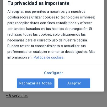
Tu privacidad es importante
Primera visita Psiquiatría
180 €
Detalles
Al aceptar, nos permites a nosotros y a nuestros
colaboradores utilizar cookies (o tecnologías similares)
Visita Psiquiatría
para recopilar datos con fines estadísiticos y ofrecer
100 €
Detalles
contenidos basados en tus hábitos de navegación. Si
rechazas todas las cookies, solo utilizaremos las
necesarias para el correcto uso de nuestra página.
Visitas sucesivas Psiquiatría
Puedes retirar tu consentimiento o actualizar tus
100 €
Detalles
preferencias en cualquier momento desde ajustes. Más
información en
Política de cookies.
Visitas sucesivas Psiquiatría Infantil
100 €
Detalles
Configurar
Desintoxicación y deshabituación al alcohol
Rechazarlas todas
Aceptar
400 €
Detalles
+ 5 servicios