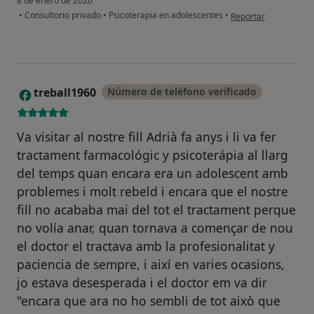
8 de enero de 2020
en opinión del usuari
•
Consultorio privado
•
Psicoterapia en adolescentes
•
Reportar
treball1960
Número de teléfono verificado
T
Va visitar al nostre fill Adrià fa anys i li va fer
tractament farmacológic y psicoterápia al llarg
del temps quan encara era un adolescent amb
problemes i molt rebeld i encara que el nostre
fill no acababa mai del tot el tractament perque
no volía anar, quan tornava a començar de nou
el doctor el tractava amb la profesionalitat y
paciencia de sempre, i així en varies ocasions,
jo estava desesperada i el doctor em va dir
"encara que ara no ho sembli de tot això que