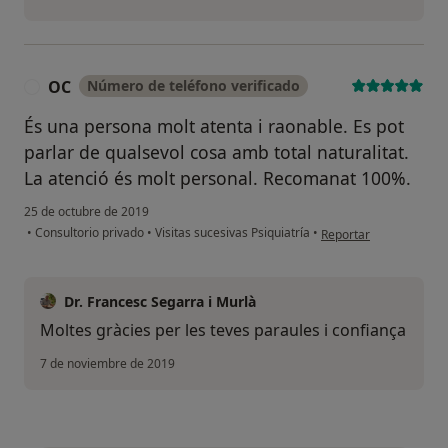
OC
Número de teléfono verificado
O
És una persona molt atenta i raonable. Es pot
parlar de qualsevol cosa amb total naturalitat.
La atenció és molt personal. Recomanat 100%.
25 de octubre de 2019
en opinión del usuario
•
Consultorio privado
•
Visitas sucesivas Psiquiatría
•
Reportar
Dr. Francesc Segarra i Murlà
Moltes gràcies per les teves paraules i confiança
7 de noviembre de 2019