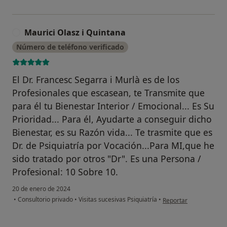
Maurici Olasz i Quintana
M
Número de teléfono verificado
El Dr. Francesc Segarra i Murlà es de los
Profesionales que escasean, te Transmite que
para él tu Bienestar Interior / Emocional... Es Su
Prioridad... Para él, Ayudarte a conseguir dicho
Bienestar, es su Razón vida... Te trasmite que es
Dr. de Psiquiatría por Vocación...Para MI,que he
sido tratado por otros "Dr". Es una Persona /
Profesional: 10 Sobre 10.
20 de enero de 2024
en opinión del usuario
•
Consultorio privado
•
Visitas sucesivas Psiquiatría
•
Reportar