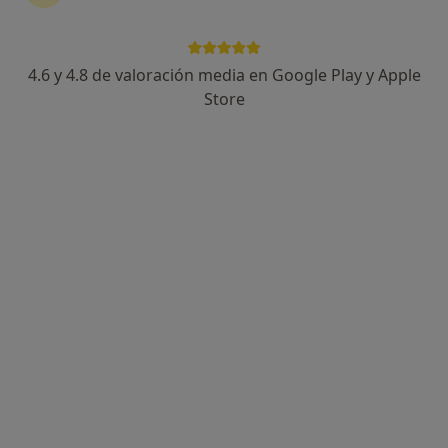
4.6 y 4.8 de valoración media en Google Play y Apple
Violeta Ponti Estrems
Store
Psicóloga
24 opiniones
Dirección
Online
Ronda General Mitre , 164 1-1, Barcelona
•
Mapa
Consulta Privada - Violeta Ponti
Primera visita Psicología
70 €
Este especialista no ofrece reserva de cita online en esta dirección.
Pedir una cita