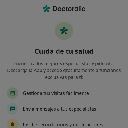
Men
Trastorno Bipolar • Barcelona, Barcelona
Filtros
• 1
Seguro
Mapa
Especialistas en Trastorno bipolar en
Cuida de tu salud
Barcelona
Así organizamos los resultados
Encuentra los mejores especialistas y pide cita.
Descarga la App y accede gratuitamente a funciones
exclusivas para ti:
¿Qué especialidad estás buscando?
Psicólogo
Psiquiatra
Psicólogo infantil
Gestiona tus visitas fácilmente
Envía mensajes a tus especialistas
Recibe recordatorios y notificaciones