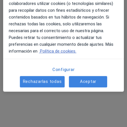
colaboradores utilizar cookies (o tecnologías similares)
Pedir una cita
para recopilar datos con fines estadísiticos y ofrecer
contenidos basados en tus hábitos de navegación. Si
rechazas todas las cookies, solo utilizaremos las
necesarias para el correcto uso de nuestra página.
Puedes retirar tu consentimiento o actualizar tus
preferencias en cualquier momento desde ajustes. Más
información en
Política de cookies.
Configurar
Opción de pago online
Jaqueline Quintero Obando
Rechazarlas todas
Aceptar
·
Ver más
Psicóloga
148 opiniones
Psicóloga y Psicoterapeuta
Experta en ansiedad, estrés y otros desafíos
Sesiones presenciales y online. Reserva tu cita.