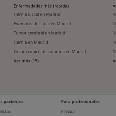
Enfermedades más tratadas
A
Hernia discal en Madrid
N
Estenosis de canal en Madrid
N
Tumor cerebral en Madrid
N
Hernia en Madrid
N
Dolor crónico de columna en Madrid
N
Ver más (15)
V
nos cercanos
Más en esta categoría: Enfermedades más 
os pacientes
Para profesionales
listas
Precios