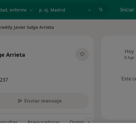
dad, enfermedad o nombre
p. ej. Madrid
Iniciar
reddy Javier Salge Arrieta
ar de ciudad
Hoy
ge Arrieta
8 Ago
sobre las especializaciones
Este c
2237
Enviar mensaje
nsultas
Aseguradoras
Opiniones