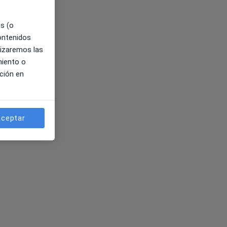
es (o
contenidos
lizaremos las
miento o
ción en
ceptar