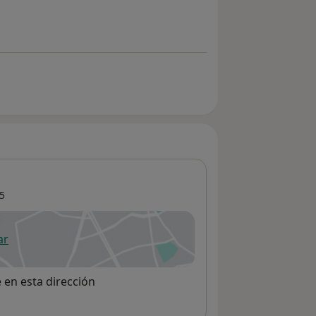
5
ar
 abre en una nueva pestaña
e en esta dirección