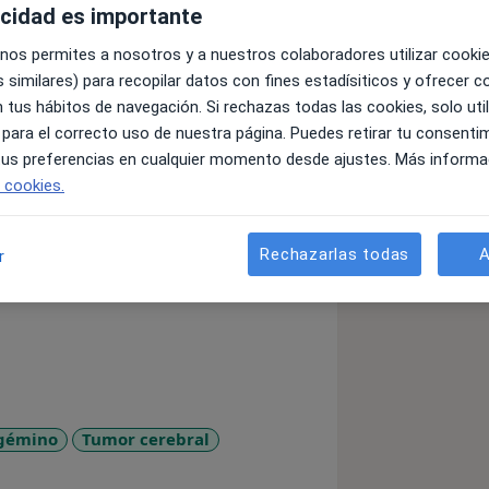
acidad es importante
 nos permites a nosotros y a nuestros colaboradores utilizar cooki
 similares) para recopilar datos con fines estadísiticos y ofrecer 
 tus hábitos de navegación. Si rechazas todas las cookies, solo uti
 para el correcto uso de nuestra página. Puedes retirar tu consenti
parte de la Unidad de
 tus preferencias en cualquier momento desde ajustes. Más informa
Concretamente, liderada la Subunidad
e cookies.
ocirugía VOT.
raneosinostosis, Astrocitoma en
 Neuralgia del trigémino, Metástasis
Rechazarlas todas
A
r
 cerebral, Aneurisma cerebral,
a acústico, Luxación vertebral, Espina
 el Dolor crónico de columna.
igémino
Tumor cerebral