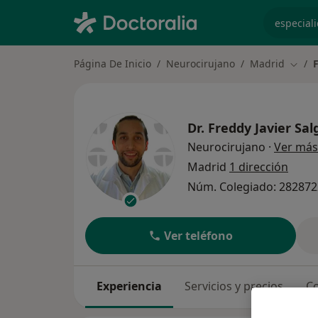
especiali
Página De Inicio
Neurocirujano
Madrid
F
Cambi
Dr.
Freddy Javier Sal
Neurocirujano
·
Ver más
Madrid
1 dirección
Núm. Colegiado: 28287
Ver teléfono
Experiencia
Servicios y precios
Co