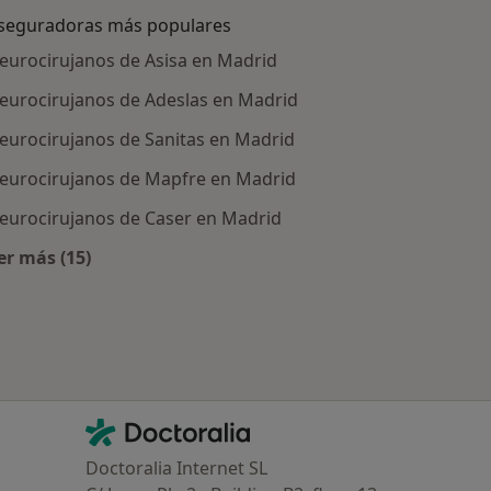
seguradoras más populares
eurocirujanos de Asisa en Madrid
eurocirujanos de Adeslas en Madrid
eurocirujanos de Sanitas en Madrid
eurocirujanos de Mapfre en Madrid
eurocirujanos de Caser en Madrid
er más (15)
tratadas
Más en esta categoría: Aseguradoras más populare
Contacto
Doctoralia - Página de inicio
Doctoralia Internet SL