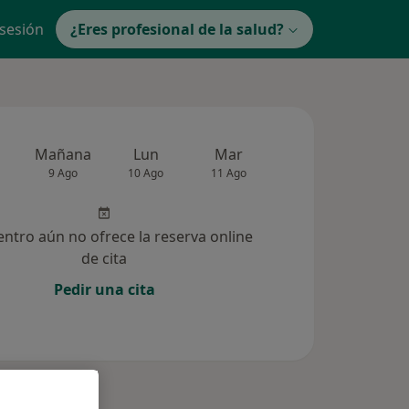
 sesión
¿Eres profesional de la salud?
Mañana
Lun
Mar
Mié
Jue
9 Ago
10 Ago
11 Ago
12 Ago
13 Ag
entro aún no ofrece la reserva online
de cita
Pedir una cita