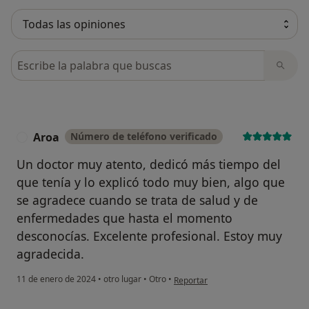
Busca en opiniones
Aroa
Número de teléfono verificado
A
Un doctor muy atento, dedicó más tiempo del
que tenía y lo explicó todo muy bien, algo que
se agradece cuando se trata de salud y de
enfermedades que hasta el momento
desconocías. Excelente profesional. Estoy muy
agradecida.
en opinión del usuario Aroa
11 de enero de 2024
•
otro lugar
•
Otro
•
Reportar