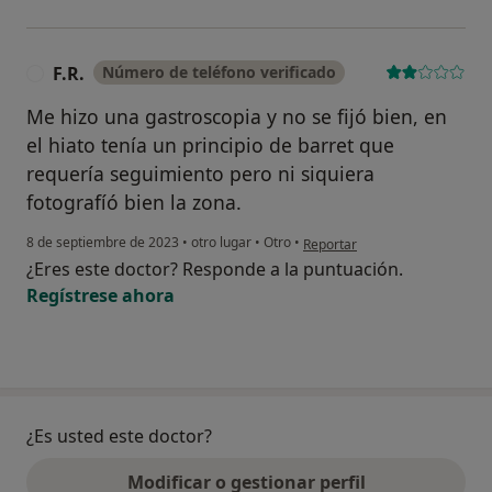
F.R.
Número de teléfono verificado
F
Me hizo una gastroscopia y no se fijó bien, en
el hiato tenía un principio de barret que
requería seguimiento pero ni siquiera
fotografíó bien la zona.
en opinión del usuario F.R.
8 de septiembre de 2023
•
otro lugar
•
Otro
•
Reportar
¿Eres este doctor? Responde a la puntuación.
Regístrese ahora
¿Es usted este doctor?
Modificar o gestionar perfil