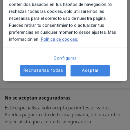
Plana
12004
contenidos basados en tus hábitos de navegación. Si
rechazas todas las cookies, solo utilizaremos las
necesarias para el correcto uso de nuestra página.
Ampliar
se abre en una nueva pestañ
Puedes retirar tu consentimiento o actualizar tus
preferencias en cualquier momento desde ajustes. Más
Disponibilidad
información en
Política de cookies.
Este especialista no ofrece reserva online en esta
dirección
¿Qué puedo hacer ahora?
Configurar
Rechazarlas todas
Aceptar
Mostrar más detalles
sobre la dirección
No se aceptan aseguradoras
Este especialista solo acepta pacientes privados.
Puedes pagar la cita de forma privada, o buscar otro
especialista que acepte tu aseguradora.