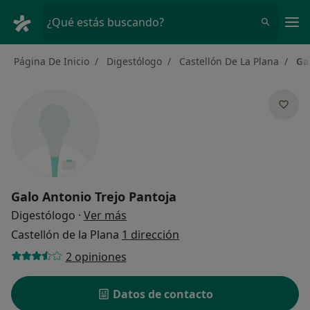
Men
¿Qué estás buscando?
Página De Inicio
Digestólogo
Castellón De La Plana
Ga
Galo Antonio Trejo Pantoja
sobre las especializaciones
Digestólogo
·
Ver más
Castellón de la Plana
1 dirección
2 opiniones
Datos de contacto