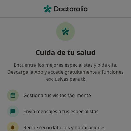
Men
Geriatra • Albacete, Albacete
Filtros
Seguro
Mapa
Geriatras en Albacete
Cuida de tu salud
Así organizamos los resultados
Encuentra los mejores especialistas y pide cita.
Descarga la App y accede gratuitamente a funciones
¿Cuál es tu compañía aseguradora?
exclusivas para ti:
Gestiona tus visitas fácilmente
Envía mensajes a tus especialistas
Recibe recordatorios y notificaciones