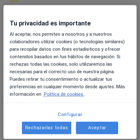
Dr. Pedro Manuel Sánchez Jurado
·
Ver más
Geriatra
Tu privacidad es importante
4.6 y 4.8 de valoración media en Google Play y Apple
210 opiniones
Store
Al aceptar, nos permites a nosotros y a nuestros
C/ Tejares 61, Albacete
•
Mapa
colaboradores utilizar cookies (o tecnologías similares)
Clinica Andaltia
para recopilar datos con fines estadísiticos y ofrecer
Primera visita Geriatría
Precio sin especificar
contenidos basados en tus hábitos de navegación. Si
Este especialista no ofrece reserva de cita online en esta dirección.
rechazas todas las cookies, solo utilizaremos las
necesarias para el correcto uso de nuestra página.
Pedir una cita
Puedes retirar tu consentimiento o actualizar tus
preferencias en cualquier momento desde ajustes. Más
información en
Política de cookies.
Configurar
Rechazarlas todas
Aceptar