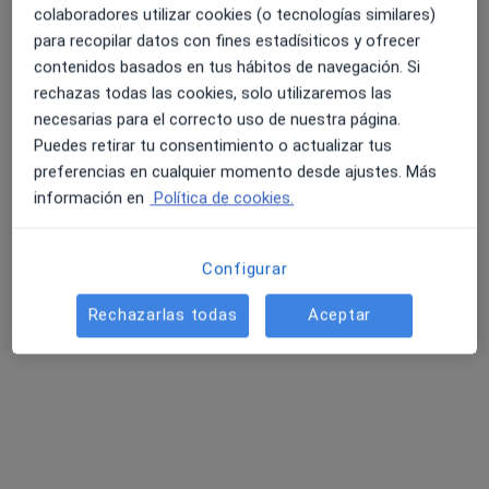
colaboradores utilizar cookies (o tecnologías similares)
para recopilar datos con fines estadísiticos y ofrecer
contenidos basados en tus hábitos de navegación. Si
Dr. Enrique Júdez Navarro
rechazas todas las cookies, solo utilizaremos las
Reumatólogo
necesarias para el correcto uso de nuestra página.
Calle Pérez Galdos 5 , Albacete
•
Mapa
Puedes retirar tu consentimiento o actualizar tus
Centro de Traumatología y Artroscopia Albacete
preferencias en cualquier momento desde ajustes. Más
información en
Política de cookies.
Este especialista no ofrece reserva de cita online en esta dirección.
Pedir una cita
Configurar
Rechazarlas todas
Aceptar