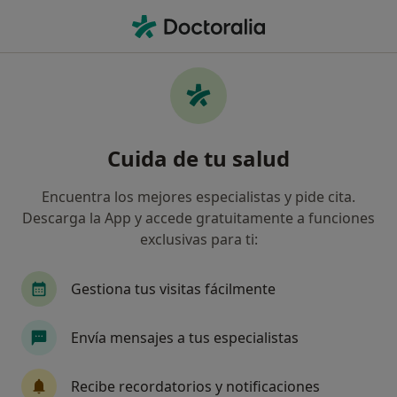
Men
Osteoartrosis • Albacete, Albacete
Filtros
• 1
Seguro
Mapa
Especialistas en Osteoartrosis en Albacete
Cuida de tu salud
Así organizamos los resultados
Encuentra los mejores especialistas y pide cita.
Descarga la App y accede gratuitamente a funciones
¿Qué especialidad estás buscando?
exclusivas para ti:
Anestesista
Traumatólogo
Digestólogo
Gestiona tus visitas fácilmente
Envía mensajes a tus especialistas
Recibe recordatorios y notificaciones