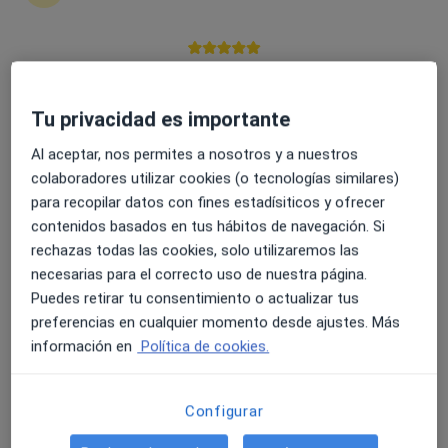
Hospital de la Misericordia
·
Ver más
Geriatra, Dermatólogo, Endocrino
4.6 y 4.8 de valoración media en Google Play y Apple
Cl. San Juan de Dios, 1, Cádiz
•
Mapa
Store
Hospital de la Misericordia
Tu privacidad es importante
Ningún profesional de este centro tiene citas disponibles
Al aceptar, nos permites a nosotros y a nuestros
colaboradores utilizar cookies (o tecnologías similares)
Mostrar perfil
para recopilar datos con fines estadísiticos y ofrecer
contenidos basados en tus hábitos de navegación. Si
rechazas todas las cookies, solo utilizaremos las
necesarias para el correcto uso de nuestra página.
Puedes retirar tu consentimiento o actualizar tus
preferencias en cualquier momento desde ajustes. Más
información en
Política de cookies.
HLA Hospital La Salud
Configurar
·
Ver más
Geriatra, Acupuntor, Alergólogo