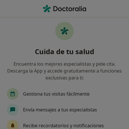
Men
Geriatra • Cádiz, Cádiz
Filtros
Seguro
Mapa
Geriatras en Cádiz
Cuida de tu salud
Así organizamos los resultados
Encuentra los mejores especialistas y pide cita.
Descarga la App y accede gratuitamente a funciones
¿Cuál es tu compañía aseguradora?
exclusivas para ti:
Gestiona tus visitas fácilmente
Envía mensajes a tus especialistas
Recibe recordatorios y notificaciones