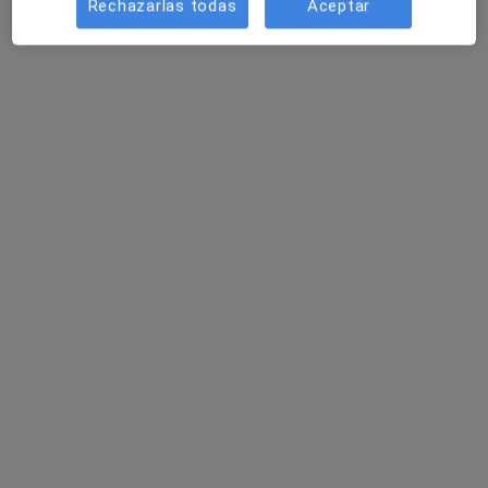
Rechazarlas todas
Aceptar
134 opiniones
C/ Feduchy 8, Cádiz
•
Mapa
HLA Hospital La Salud
Ningún profesional de este centro tiene citas disponibles
Mostrar perfil
Cirugia Pediatrica, S.C
·
Ver más
Geriatra, Alergólogo, Cardiólogo
Cl. Feduchy, 8, Cádiz
•
Mapa