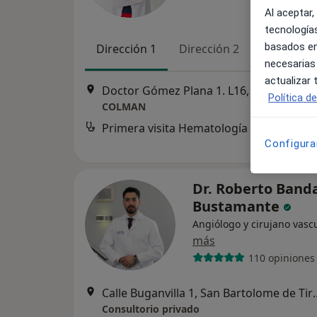
Al aceptar,
tecnologías
basados en
Dirección 1
Dirección 2
Online
necesarias
actualizar
Doctor Gómez Plana 1. L16, Cádiz
•
Map
Política d
COLMAN
Primera visita Hematología y Hemoterapia
des
Configura
Dr. Roberto Band
Bustamante
Angiólogo y cirujano vasc
más
110 opiniones
Calle Buganvilla 1, 
Consultorio privado