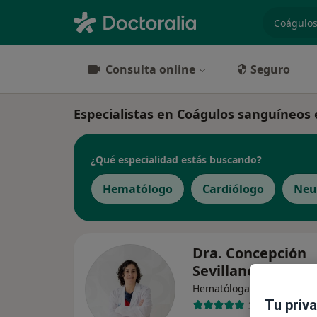
especiali
Consulta online
Seguro
Especialistas en Coágulos sanguíneos 
¿Qué especialidad estás buscando?
Hematólogo
Cardiólogo
Neu
Dra. Concepción
Sevillano Ruíz-M
·
Ver más
Hematóloga
Tu priv
3 opiniones