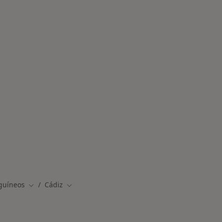
rmedades en Cádiz
guíneos
Cádiz
Cambiar de ciudad
Cambiar de ciudad