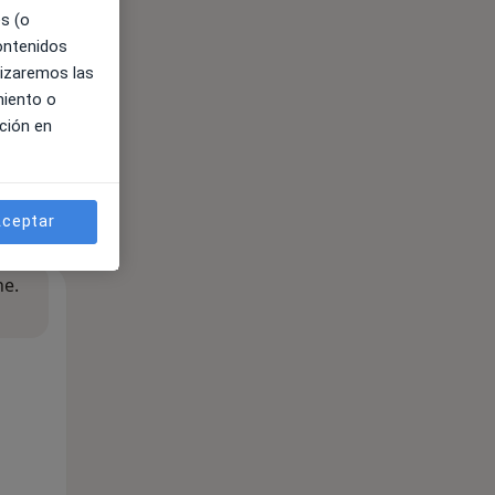
es (o
contenidos
lizaremos las
miento o
ción en
ceptar
ne.