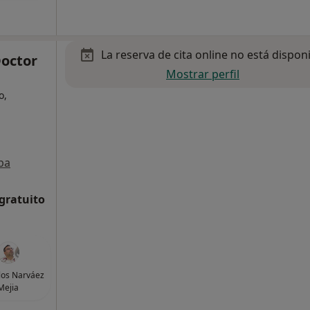
La reserva de cita online no está dispon
Doctor
Mostrar perfil
o,
pa
 gratuito
los Narváez
Mejia