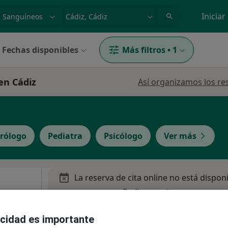
dad, enfermedad o nombre
p. ej. Madrid
Iniciar
Fechas disponibles
Más filtros
•
1
en Cádiz
Así organizamos los re
rólogo
Pediatra
Psicólogo
Ver más
La reserva de cita online no está dispon
Pedir una cita
ateos
acidad es importante