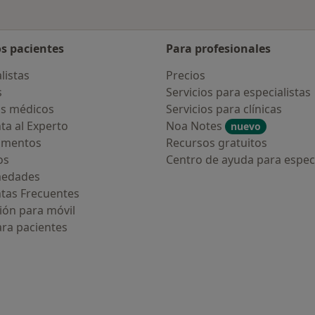
os pacientes
Para profesionales
listas
Precios
s
Servicios para especialistas
s médicos
Servicios para clínicas
ta al Experto
Noa Notes
nuevo
amentos
Recursos gratuitos
os
Centro de ayuda para especi
medades
tas Frecuentes
ión para móvil
ara pacientes