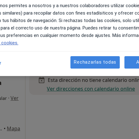
 nos permites a nosotros y a nuestros colaboradores utilizar cooki
 similares) para recopilar datos con fines estadísiticos y ofrecer 
 tus hábitos de navegación. Si rechazas todas las cookies, solo uti
 para el correcto uso de nuestra página. Puedes retirar tu consenti
 tus preferencias en cualquier momento desde ajustes. Más informa
a
e cookies.
de 140 €
Rechazarlas todas
A
r
Esta dirección no tiene calendario onli
a
Ver direcciones con calendario online
·
Ver
ular
San Bartolome de Tirajana
•
Mapa