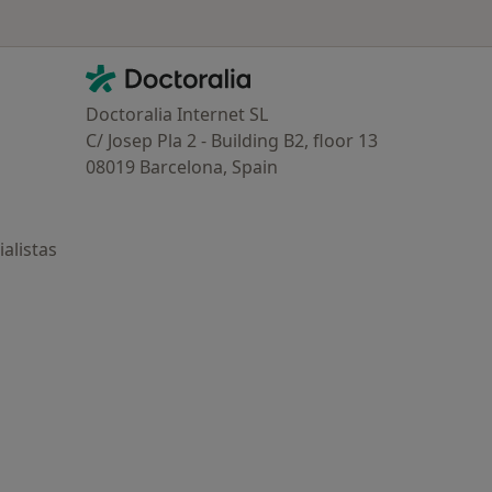
Contacto
Doctoralia - Página de inicio
Doctoralia Internet SL
C/ Josep Pla 2 - Building B2, floor 13
08019 Barcelona, Spain
alistas