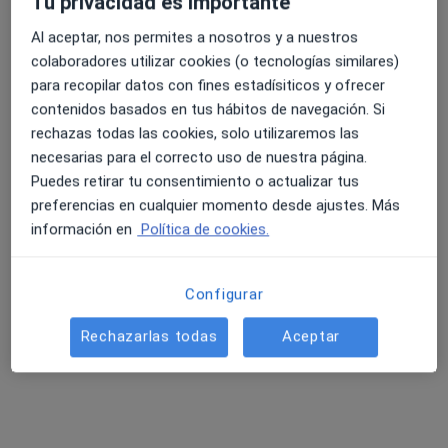
Tu privacidad es importante
Al aceptar, nos permites a nosotros y a nuestros
colaboradores utilizar cookies (o tecnologías similares)
4.6 y 4.8 de valoración media en Google Play y Apple
Dr. Miguel Bongera García
para recopilar datos con fines estadísiticos y ofrecer
Store
·
Ver más
Cirujano general
contenidos basados en tus hábitos de navegación. Si
10 opiniones
rechazas todas las cookies, solo utilizaremos las
necesarias para el correcto uso de nuestra página.
Avenida Pablo Iglesias, Nº 92, Gijón
•
Mapa
Puedes retirar tu consentimiento o actualizar tus
Hospital Begoña
preferencias en cualquier momento desde ajustes. Más
Acepta Mutua Manresana
información en
Política de cookies.
Visita Cirugía General y Ap. Digestivo
Este especialista no ofrece reserva de cita online en esta dirección.
Configurar
Pedir una cita
Rechazarlas todas
Aceptar