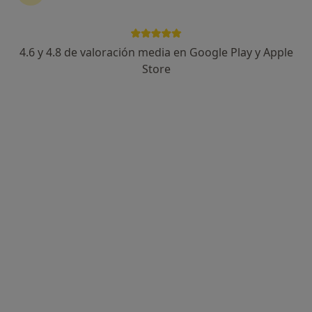
Clínica Sanysa del Levante
·
Ver más
Ginecólogo, Enfermero, Fisioterapeuta
4.6 y 4.8 de valoración media en Google Play y Apple
90 opiniones
Store
Avenida de Orihuela 78, Almoradí
•
Mapa
Clínica Sanysa del Levante
Ningún profesional de este centro tiene citas disponibles
Mostrar perfil
Clínica Raquel Selva