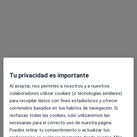
Dra. Irene Martínez Martínez
·
Ver más
Ginecóloga
204 opiniones
Avenida Juan Carlos I 65, Elche
•
Mapa
eMe Clínica
Visita Ginecología y Obstetricia
90 €
Este especialista no ofrece reserva de cita online en esta dirección.
Tu privacidad es importante
Pedir una cita
Al aceptar, nos permites a nosotros y a nuestros
colaboradores utilizar cookies (o tecnologías similares)
para recopilar datos con fines estadísiticos y ofrecer
contenidos basados en tus hábitos de navegación. Si
rechazas todas las cookies, solo utilizaremos las
necesarias para el correcto uso de nuestra página.
Puedes retirar tu consentimiento o actualizar tus