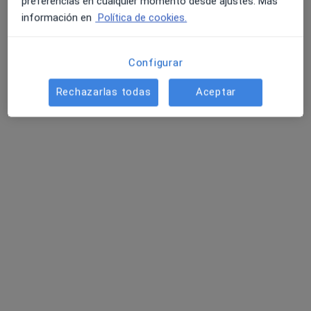
preferencias en cualquier momento desde ajustes. Más
información en
Política de cookies.
Opción de pago online
Dr. César Miyahira Yataco
Configurar
·
Ver más
Ginecólogo
41 opiniones
Rechazarlas todas
Aceptar
Dirección
Online
Calle Jerusalén 16, 3º B, Alicante
•
Mapa
Dr. Miyahira
Analíticas ITS (Infecciones de transmisión sexual)
150 €
Este especialista no ofrece reserva de cita online en esta dirección.
Pedir una cita