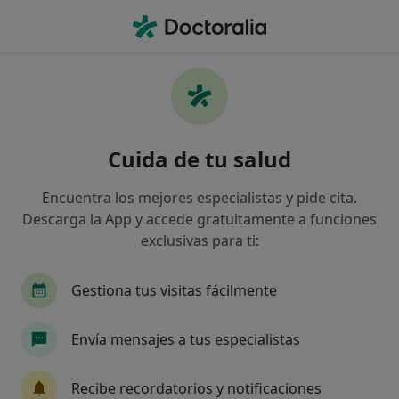
Men
Ginecólogo • Almoradí, Alicante
Filtros
Seguro
Mapa
Ginecólogos en Almoradí
Cuida de tu salud
Así organizamos los resultados
Encuentra los mejores especialistas y pide cita.
Descarga la App y accede gratuitamente a funciones
¿Cuál es tu compañía aseguradora?
exclusivas para ti:
Gestiona tus visitas fácilmente
Envía mensajes a tus especialistas
Recibe recordatorios y notificaciones