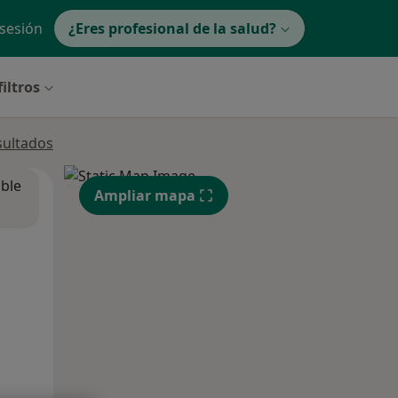
 sesión
¿Eres profesional de la salud?
iltros
sultados
ible
Ampliar mapa