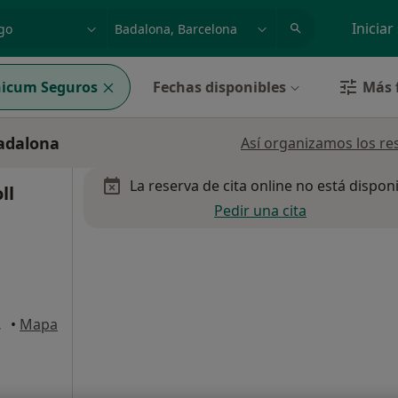
dad, enfermedad o nombre
p. ej. Madrid
Iniciar
nicum Seguros
Fechas disponibles
Más f
Badalona
Así organizamos los re
La reserva de cita online no está dispon
ll
Pedir una cita
rcelona
•
Mapa