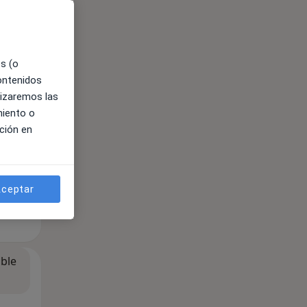
ible
es (o
contenidos
lizaremos las
miento o
ción en
ceptar
ible