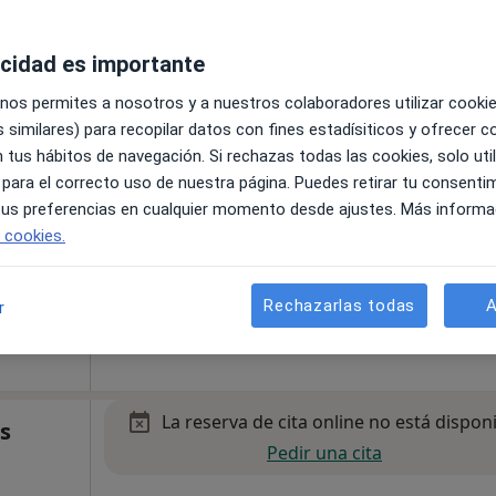
acidad es importante
La reserva de cita online no está dispon
mar
 nos permites a nosotros y a nuestros colaboradores utilizar cooki
Pedir una cita
 similares) para recopilar datos con fines estadísiticos y ofrecer 
 tus hábitos de navegación. Si rechazas todas las cookies, solo uti
 para el correcto uso de nuestra página. Puedes retirar tu consenti
 tus preferencias en cualquier momento desde ajustes. Más informa
e cookies.
, Barcelona
•
Mapa
Rechazarlas todas
A
r
La reserva de cita online no está dispon
s
Pedir una cita