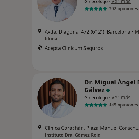
·
Ver más
Ginecólogo
392 opiniones
Avda. Diagonal 472 (6º 2ª), Barcelona
•
M
Idona
Acepta Clinicum Seguros
Dr. Miguel Ángel
Gálvez
·
Ver más
Ginecólogo
445 opiniones
Clínica Corachán, Plaza Manuel Corachán, 4 (desp.220-221).
Instituto Dra. Gómez Roig