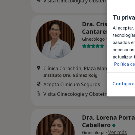
Visita Ginecología y Obstetricia
Tu priv
Dra. Cristina Go
Al aceptar,
Cantarero
tecnologías
·
Ver más
Ginecólogo
basados en
482 opiniones
necesarias
actualizar
Política d
Clínica Corachán, Plaza Manuel Corachán, 4 (desp.220-221).
Instituto Dra. Gómez Roig
Acepta Clinicum Seguros
Configura
Visita Ginecología y Obstetricia
Dra. Lorena Porra
Caballero
·
Ver más
Ginecóloga