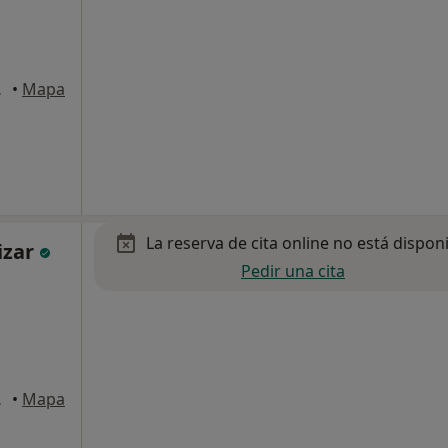
, Barcelona
•
Mapa
La reserva de cita online no está dispon
izar
Pedir una cita
, Barcelona
•
Mapa