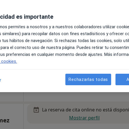
acidad es importante
La reserva de cita online no está dispon
s
 nos permites a nosotros y a nuestros colaboradores utilizar cooki
Pedir una cita
 similares) para recopilar datos con fines estadísiticos y ofrecer 
 tus hábitos de navegación. Si rechazas todas las cookies, solo uti
 para el correcto uso de nuestra página. Puedes retirar tu consenti
 tus preferencias en cualquier momento desde ajustes. Más informa
e cookies.
, Barcelona
•
Mapa
Rechazarlas todas
A
r
La reserva de cita online no está dispon
Mostrar perfil
ómez