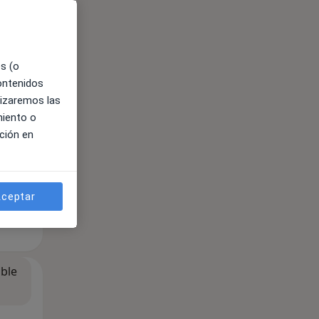
ible
es (o
contenidos
lizaremos las
miento o
ción en
ceptar
ible