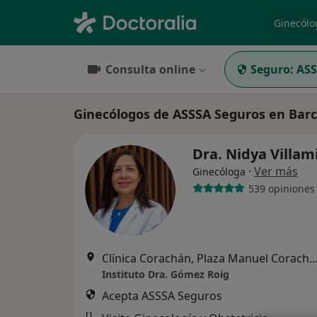
especiali
Consulta online
Seguro:
ASS
Ginecólogos de ASSSA Seguros en Bar
Dra. Nidya Villam
·
Ver más
Ginecóloga
539 opiniones
Clínica Corachán, Plaza Manuel Corachán, 4 (desp.220-221).
Instituto Dra. Gómez Roig
Acepta ASSSA Seguros