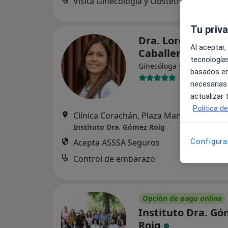
Visita Ginecología y Obstetricia
Tu priv
Dra. Lorena Porra
Al aceptar,
Caballero
tecnologías
·
Ver más
Ginecóloga
basados en
136 opiniones
necesarias
actualizar
Política d
Clínica Corachán, Plaza Manuel Corachán, 4 (desp.220-221).
Instituto Dra. Gómez Roig
Acepta ASSSA Seguros
Configura
Control de embarazo
Opción de pago online
Instituto Dra. G
Roig