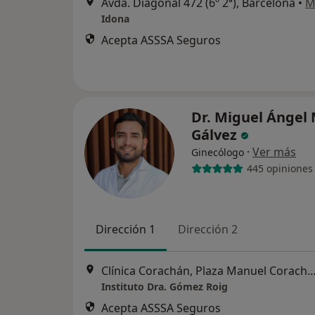
Avda. Diagonal 472 (6º 2ª), Barcelona
•
M
Idona
Acepta ASSSA Seguros
Dr. Miguel Ángel
Gálvez
·
Ver más
Ginecólogo
445 opiniones
Dirección 1
Dirección 2
Clínica Corachán, Plaza Manuel Corachán, 4 (desp.220-221).
Instituto Dra. Gómez Roig
Acepta ASSSA Seguros