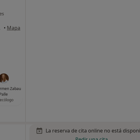
es
, Barcelona
•
Mapa
armen Zabau
Palle
ecólogo
La reserva de cita online no está dispon
Pedir una cita