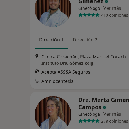
Giménez
·
Ver más
Ginecólogo
410 opiniones
Dirección 1
Dirección 2
Clínica Corachán, Plaza Manuel Corachán, 4 (desp.220-221).
Instituto Dra. Gómez Roig
Acepta ASSSA Seguros
Amniocentesis
Dra. Marta Gime
Campos
·
Ver más
Ginecóloga
278 opiniones