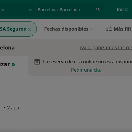
dad, enfermedad o nombre
p. ej. Madrid
Iniciar
SA Seguros
Fechas disponibles
Más filt
celona
Así organizamos los re
La reserva de cita online no está dispon
izar
Pedir una cita
, Barcelona
•
Mapa