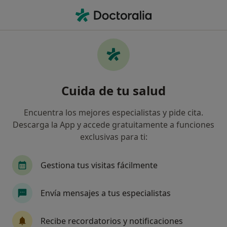
Men
Ginecólogo • Cerdanyola del Vallès, Barcelona
Filtros
Seguro:
Sersanet
M
Ginecólogos de Sersanet en Cerdanyola del
Cuida de tu salud
Vallès
Así organizamos los resultados
Encuentra los mejores especialistas y pide cita.
Descarga la App y accede gratuitamente a funciones
exclusivas para ti:
Gestiona tus visitas fácilmente
Envía mensajes a tus especialistas
Dr. Tomás Parra Parra
Recibe recordatorios y notificaciones
·
Ver más
Ginecólogo