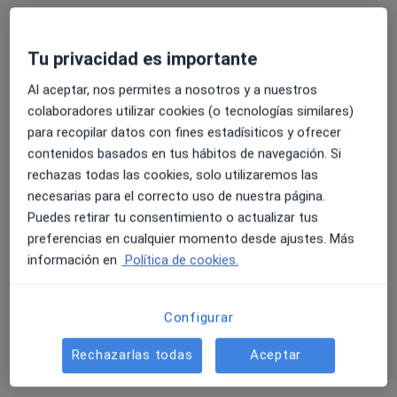
Visita Ginecología y Obstetricia
Este especialista no ofrece reserva de cita online en esta dirección.
Tu privacidad es importante
Pedir una cita
Al aceptar, nos permites a nosotros y a nuestros
colaboradores utilizar cookies (o tecnologías similares)
para recopilar datos con fines estadísiticos y ofrecer
contenidos basados en tus hábitos de navegación. Si
rechazas todas las cookies, solo utilizaremos las
necesarias para el correcto uso de nuestra página.
Puedes retirar tu consentimiento o actualizar tus
preferencias en cualquier momento desde ajustes. Más
información en
Política de cookies.
Dra. Silvia Cabrera Díaz
·
Ver más
Ginecóloga
Configurar
26 opiniones
Rechazarlas todas
Aceptar
c/ dels Afores 49 - 51, Ripollet
•
Mapa
Centre Mèdic Les Moreres