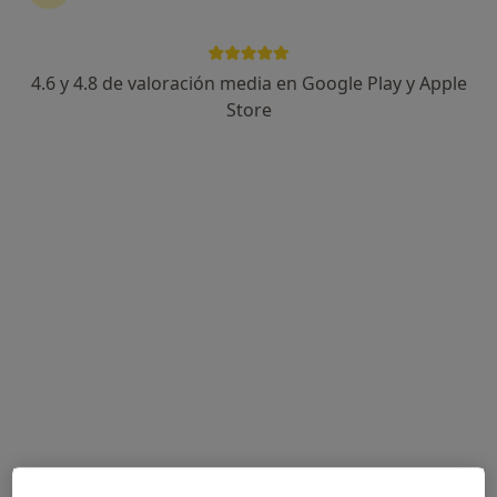
32 opiniones
Avenida del Brillante, Córdoba
•
Mapa
Hospital San Juan de Dios
4.6 y 4.8 de valoración media en Google Play y Apple
Acepta CS24
Store
Visita Ginecología y Obstetricia
Este especialista no ofrece reserva de cita online en esta dirección.
Pedir una cita
Dr. Jose Maria Agustin Varas