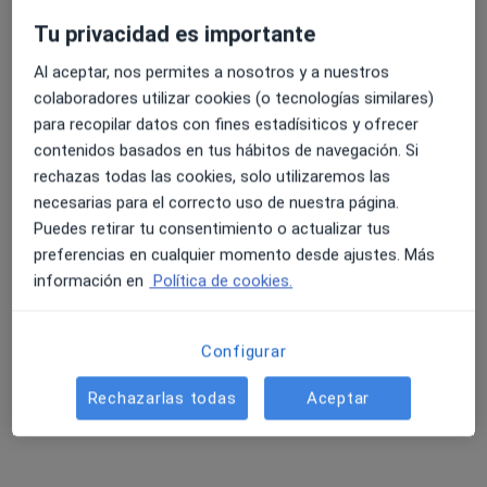
·
Ver más
Ginecólogo
155 opiniones
Tu privacidad es importante
Avenidad del Brillante 91, Córdoba
•
Mapa
Al aceptar, nos permites a nosotros y a nuestros
Clinica Bau
colaboradores utilizar cookies (o tecnologías similares)
para recopilar datos con fines estadísiticos y ofrecer
Acepta CS24
contenidos basados en tus hábitos de navegación. Si
Primera visita Ginecología y Obstetricia
rechazas todas las cookies, solo utilizaremos las
Este especialista no ofrece reserva de cita online en esta dirección.
necesarias para el correcto uso de nuestra página.
Puedes retirar tu consentimiento o actualizar tus
Pedir una cita
preferencias en cualquier momento desde ajustes. Más
información en
Política de cookies.
Configurar
Rechazarlas todas
Aceptar