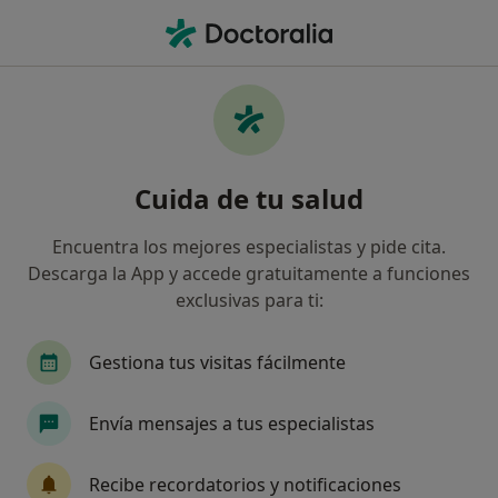
Men
Ginecólogo • Córdoba, Córdoba
Filtros
Seguro:
CS24
Mapa
Ginecólogos de CS24 en Córdoba
Cuida de tu salud
Así organizamos los resultados
Encuentra los mejores especialistas y pide cita.
Descarga la App y accede gratuitamente a funciones
exclusivas para ti:
Gestiona tus visitas fácilmente
Envía mensajes a tus especialistas
Dr. Ramón Cánovas Martínez
·
Ver más
Ginecólogo
Recibe recordatorios y notificaciones