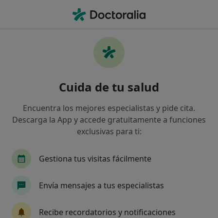
Men
Ginecólogo • Getafe, Madrid
Filtros
Seguro:
Asisa
Map
Ginecólogos de Asisa en Getafe
Cuida de tu salud
Así organizamos los resultados
Encuentra los mejores especialistas y pide cita.
Descarga la App y accede gratuitamente a funciones
exclusivas para ti:
Gestiona tus visitas fácilmente
Envía mensajes a tus especialistas
Dr. Jorge Alonso Zafra
·
Ver más
Ginecólogo
Recibe recordatorios y notificaciones