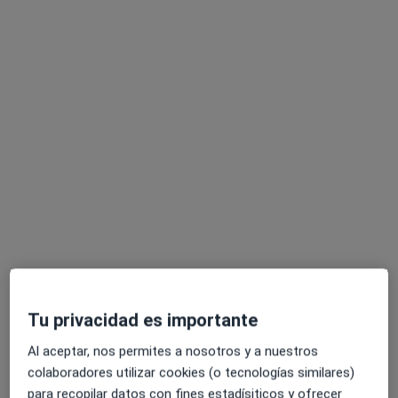
Mostrar perfil
Especialistas disponibles
Estos especialistas se encuentran fuera de Getafe,
Madrid, en zonas cercanas a tu búsqueda
Tu privacidad es importante
Dr. Juan Jose Lopez Galian
Al aceptar, nos permites a nosotros y a nuestros
·
Ver más
Ginecólogo
colaboradores utilizar cookies (o tecnologías similares)
916 opiniones
para recopilar datos con fines estadísiticos y ofrecer