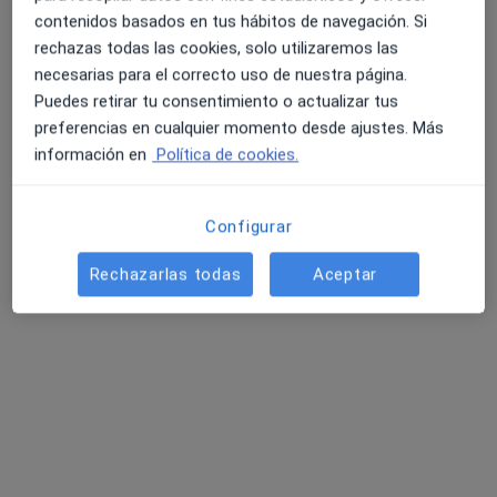
Avenida América 33 1ºC, Madrid
•
Mapa
contenidos basados en tus hábitos de navegación. Si
Centro Ginecológico Pilar de Zaragoza
rechazas todas las cookies, solo utilizaremos las
Acepta Asisa
necesarias para el correcto uso de nuestra página.
Puedes retirar tu consentimiento o actualizar tus
Primera visita Ginecología y Obstetricia
preferencias en cualquier momento desde ajustes. Más
Este especialista no ofrece reserva de cita online en esta dirección.
información en
Política de cookies.
Pedir una cita
Configurar
Rechazarlas todas
Aceptar
Dr. José Luis Prieto Alonso
·
Ver más
Ginecólogo