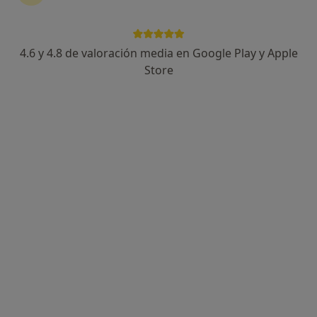
481 opiniones
Dirección
Online
4.6 y 4.8 de valoración media en Google Play y Apple
Store
Calle Arboleda, 34., Getafe
•
Mapa
Instituto para el Estudio de la Esterilidad
Acepta Asisa
Primera visita Ginecología y Obstetricia
Este especialista no ofrece reserva de cita online en esta dirección.
Pedir una cita