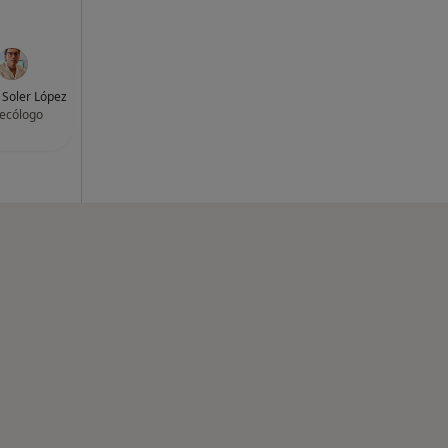
i Soler López
ecólogo