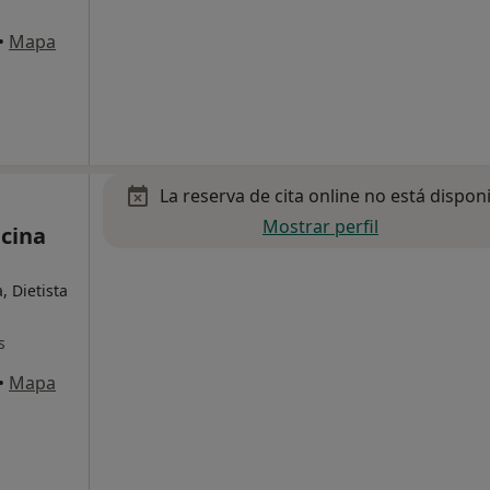
•
Mapa
La reserva de cita online no está dispon
Mostrar perfil
icina
, Dietista
s
•
Mapa