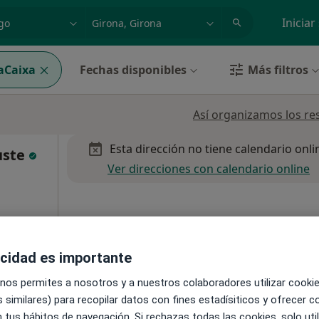
dad, enfermedad o nombre
p. ej. Madrid
Iniciar
aCaixa
Fechas disponibles
Más filtros
Así organizamos los re
Esta dirección no tiene calendario onli
uste
Ver direcciones con calendario online
acidad es importante
 nos permites a nosotros y a nuestros colaboradores utilizar cooki
 similares) para recopilar datos con fines estadísiticos y ofrecer 
 tus hábitos de navegación. Si rechazas todas las cookies, solo uti