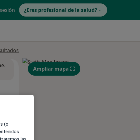
 sesión
¿Eres profesional de la salud?
sultados
ne.
Ampliar mapa
es (o
contenidos
lizaremos las