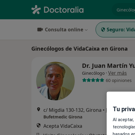
especiali
Consulta online
Seguro:
Vid
Ginecólogos de VidaCaixa en Girona
Dr. Juan Martín Y
·
Ver más
Ginecólogo
60 opiniones
Tu priv
c/ Migdia 130-132, Girona
•
Mapa
Bufetmedic Girona
Al aceptar,
Acepta VidaCaixa
tecnologías
basados en