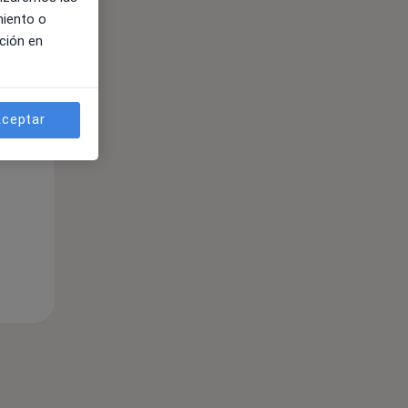
miento o
ción en
ible
ceptar