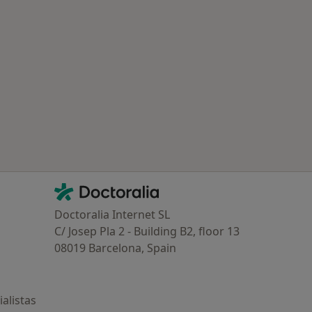
Contacto
Doctoralia - Página de inicio
Doctoralia Internet SL
C/ Josep Pla 2 - Building B2, floor 13
08019 Barcelona, Spain
alistas