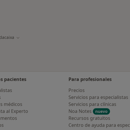
des más tratadas
dacaixa
r de ciudad
Cambiar de ciudad
os pacientes
Para profesionales
listas
Precios
s
Servicios para especialistas
s médicos
Servicios para clínicas
ta al Experto
Noa Notes
nuevo
amentos
Recursos gratuitos
os
Centro de ayuda para especi