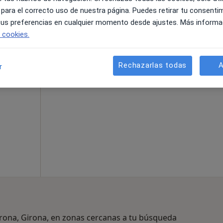
 para el correcto uso de nuestra página. Puedes retirar tu consenti
 tus preferencias en cualquier momento desde ajustes. Más informa
La reserva de cita online no está dispon
a
e cookies.
Mostrar perfil
irujano
 más
Rechazarlas todas
A
r
irona, Girona, en zonas cercanas a tu búsqueda