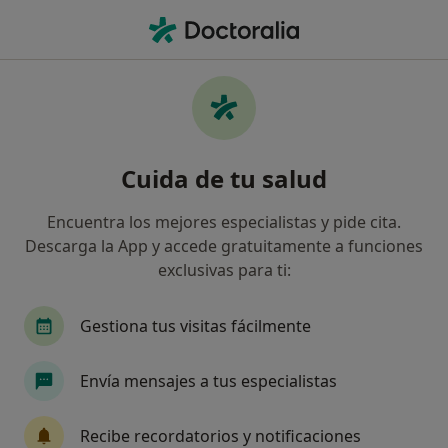
Men
Ginecólogo • Linares, Jaén
Filtros
Seguro:
Mapfre
Ma
Ginecólogos de Mapfre en Linares
Cuida de tu salud
Así organizamos los resultados
Encuentra los mejores especialistas y pide cita.
Descarga la App y accede gratuitamente a funciones
exclusivas para ti:
Gestiona tus visitas fácilmente
Envía mensajes a tus especialistas
Dr. Alfredo Borrego Ruiz
·
Ver más
Ginecólogo
Recibe recordatorios y notificaciones