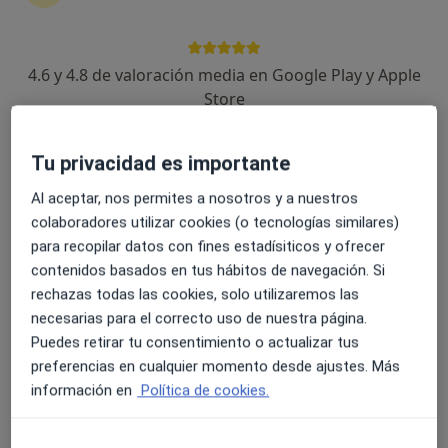
AV. SAN SEBASTIAN 9 3ºA, Linares
•
Mapa
Consultorio privado
Acepta Mapfre
4.6 y 4.8 de valoración media en Google Play y Apple
Visita Ginecología y Obstetricia
Store
Este especialista no ofrece reserva de cita online en esta dirección.
Tu privacidad es importante
Pedir una cita
Al aceptar, nos permites a nosotros y a nuestros
colaboradores utilizar cookies (o tecnologías similares)
para recopilar datos con fines estadísiticos y ofrecer
contenidos basados en tus hábitos de navegación. Si
rechazas todas las cookies, solo utilizaremos las
necesarias para el correcto uso de nuestra página.
Puedes retirar tu consentimiento o actualizar tus
preferencias en cualquier momento desde ajustes. Más
información en
Política de cookies.
Dr. Jose Maximiliano Martinez Martinez
Ginecólogo