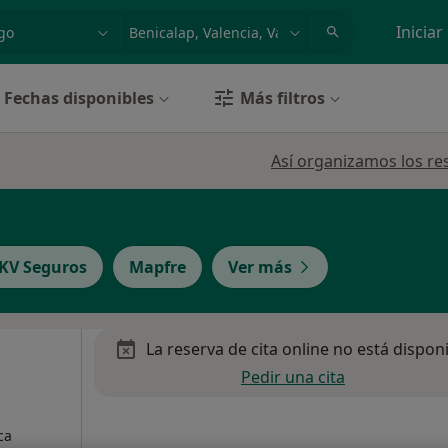
dad, enfermedad o nombre
p. ej. Madrid
Iniciar
Fechas disponibles
Más filtros
Así organizamos los re
KV Seguros
Mapfre
Ver más
La reserva de cita online no está dispon
Pedir una cita
ca