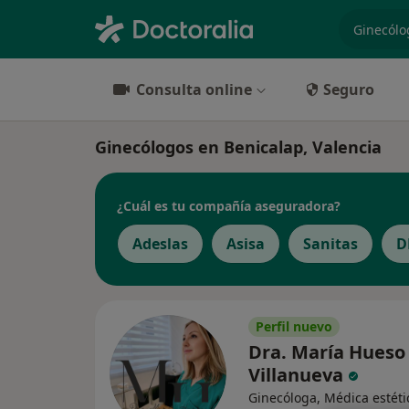
especiali
Consulta online
Seguro
Ginecólogos en Benicalap, Valencia
¿Cuál es tu compañía aseguradora?
Adeslas
Asisa
Sanitas
D
Perfil nuevo
Dra. María Hueso
Villanueva
Ginecóloga, Médica estéti