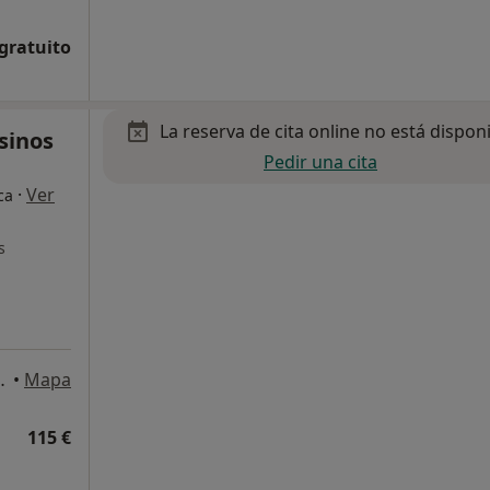
 gratuito
La reserva de cita online no está dispon
sinos
Pedir una cita
·
Ver
ca
s
nche, 46005 Valencia, Valencia
•
Mapa
115 €