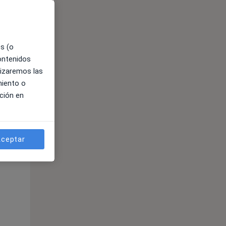
es (o
contenidos
lizaremos las
miento o
ción en
ible
ceptar