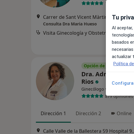
1 opinión
Carrer de Sant Vicent Màrtir 85, Valenci
Tu priv
Consulta Dra Maria Hueso
Al aceptar,
Visita Ginecología y Obstetricia
tecnologías
basados en
necesarias
actualizar
Política d
Opción de pago online
Dra. Adriana Par
Rios
Configura
·
Ver más
Ginecólogo
879 opiniones
Dirección 1
Dirección 2
Online
Calle Valle de la Ballestera 59 Hospital 9 Octubre