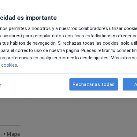
a
acidad es importante
•
Mapa
 nos permites a nosotros y a nuestros colaboradores utilizar cooki
50 €
 similares) para recopilar datos con fines estadísiticos y ofrecer 
 tus hábitos de navegación. Si rechazas todas las cookies, solo uti
 para el correcto uso de nuestra página. Puedes retirar tu consenti
 tus preferencias en cualquier momento desde ajustes. Más informa
La reserva de cita online no está dispon
e cookies.
Pedir una cita
edes
Rechazarlas todas
A
r
. Consultas Externas. Consulta 21, Valencia
•
Mapa