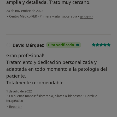
amplia y detallada. Trato muy cercano.
24 de noviembre de 2023
en opinión del usuario Paq
•
Centro Médico KER
•
Primera visita fisioterapia
•
Reportar
David Márquez
Cita verificada
D
Gran profesional!
Tratamiento y dedicación personalizada y
adaptada en todo momento a la patología del
paciente.
Totalmente recomendable.
1 de julio de 2022
•
En buenas manos: fisioterapia, pilates & bienestar
•
Ejercicio
terapéutico
en opinión del usuario David Márquez
•
Reportar