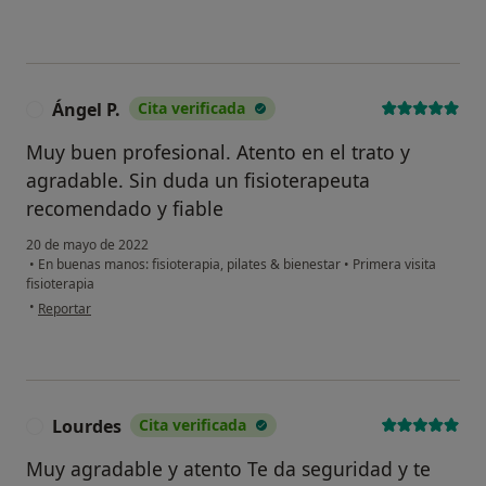
Ángel P.
Cita verificada
Á
Muy buen profesional. Atento en el trato y
agradable. Sin duda un fisioterapeuta
recomendado y fiable
20 de mayo de 2022
•
En buenas manos: fisioterapia, pilates & bienestar
•
Primera visita
fisioterapia
en opinión del usuario Ángel P.
•
Reportar
Lourdes
Cita verificada
L
Muy agradable y atento Te da seguridad y te