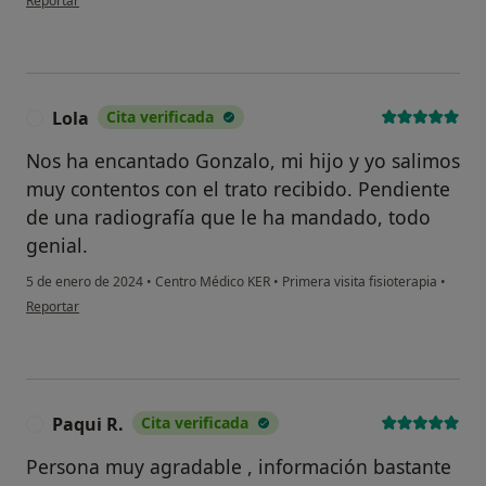
Reportar
Lola
Cita verificada
L
Nos ha encantado Gonzalo, mi hijo y yo salimos
muy contentos con el trato recibido. Pendiente
de una radiografía que le ha mandado, todo
genial.
5 de enero de 2024
•
Centro Médico KER
•
Primera visita fisioterapia
•
en opinión del usuario Lola
Reportar
Paqui R.
Cita verificada
P
Persona muy agradable , información bastante