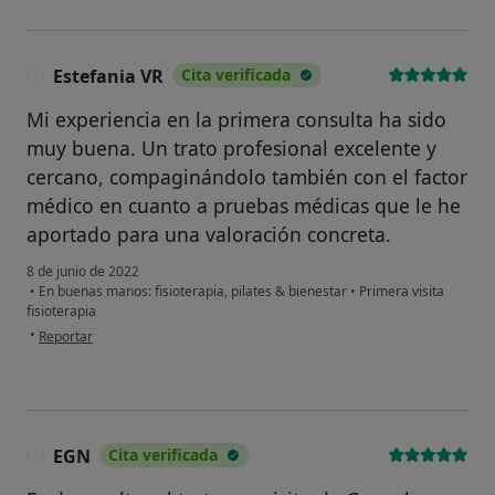
Estefania VR
Cita verificada
E
Mi experiencia en la primera consulta ha sido
muy buena. Un trato profesional excelente y
cercano, compaginándolo también con el factor
médico en cuanto a pruebas médicas que le he
aportado para una valoración concreta.
8 de junio de 2022
•
En buenas manos: fisioterapia, pilates & bienestar
•
Primera visita
fisioterapia
en opinión del usuario Estefania VR
•
Reportar
EGN
Cita verificada
E