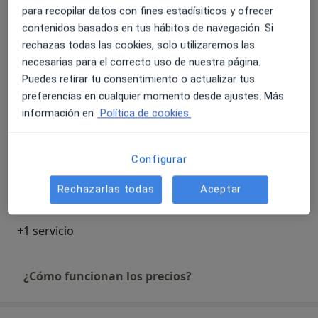
para recopilar datos con fines estadísiticos y ofrecer
Primera visita fisioterapia
contenidos basados en tus hábitos de navegación. Si
50 €
Detalles
rechazas todas las cookies, solo utilizaremos las
necesarias para el correcto uso de nuestra página.
Visita Fisioterapia
Puedes retirar tu consentimiento o actualizar tus
40 €
Detalles
preferencias en cualquier momento desde ajustes. Más
información en
Política de cookies.
Fisioterapia a domicilio
40 €
Detalles
Configurar
Fisioterapia oncológica
Rechazarlas todas
Aceptar
50 €
Detalles
+1 servicio
¿Cómo funcionan los precios?