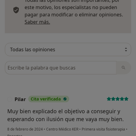
Todas las opiniones son importantes, por
este motivo, los especialistas no pueden
pagar para modificar o eliminar opiniones.
Más información sobre opiniones
Saber más.
Busca en opiniones
Pilar
Cita verificada
P
Muy bien explicado el objetivo a conseguir y
esperando con ilusión que me vaya muy bien.
8 de febrero de 2024
•
Centro Médico KER
•
Primera visita fisioterapia
•
en opinión del usuario Pilar