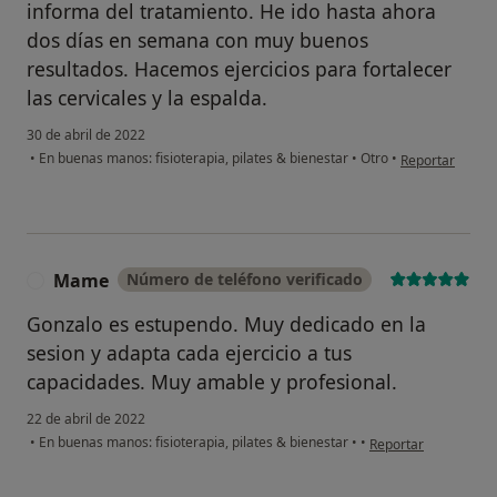
informa del tratamiento. He ido hasta ahora
dos días en semana con muy buenos
resultados. Hacemos ejercicios para fortalecer
las cervicales y la espalda.
30 de abril de 2022
en opinión del 
•
En buenas manos: fisioterapia, pilates & bienestar
•
Otro
•
Reportar
Mame
Número de teléfono verificado
M
Gonzalo es estupendo. Muy dedicado en la
sesion y adapta cada ejercicio a tus
capacidades. Muy amable y profesional.
22 de abril de 2022
en opinión del usua
•
En buenas manos: fisioterapia, pilates & bienestar
•
•
Reportar