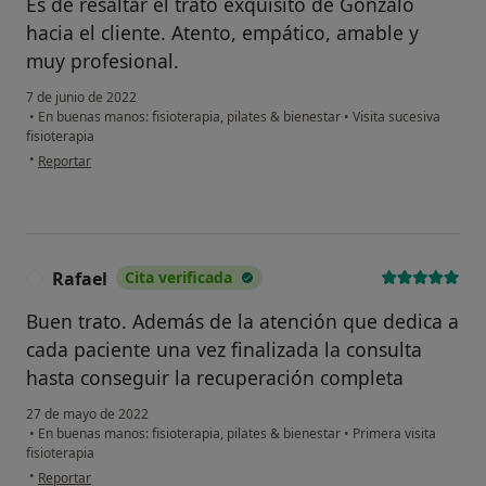
Es de resaltar el trato exquisito de Gonzalo
hacia el cliente. Atento, empático, amable y
muy profesional.
7 de junio de 2022
•
En buenas manos: fisioterapia, pilates & bienestar
•
Visita sucesiva
fisioterapia
en opinión del usuario EGN
•
Reportar
Rafael
Cita verificada
R
Buen trato. Además de la atención que dedica a
cada paciente una vez finalizada la consulta
hasta conseguir la recuperación completa
27 de mayo de 2022
•
En buenas manos: fisioterapia, pilates & bienestar
•
Primera visita
fisioterapia
en opinión del usuario Rafael
•
Reportar