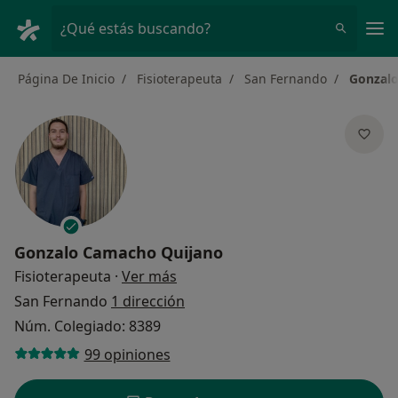
Men
¿Qué estás buscando?
Página De Inicio
Fisioterapeuta
San Fernando
Gonzal
Gonzalo Camacho Quijano
sobre las especializaciones
Fisioterapeuta
·
Ver más
San Fernando
1 dirección
Núm. Colegiado: 8389
99 opiniones