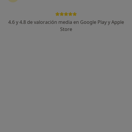
4.6 y 4.8 de valoración media en Google Play y Apple
Sergio de la Cruz Gómez
Store
·
Ver más
Fisioterapeuta
107 opiniones
Calle Callejoncillo (Plaza Mayor), 2, bajo, Chiclana de la Frontera
•
Mapa
PSICODENT Psicología y Odontología
Primera visita fisioterapia
40 €
Este especialista no ofrece reserva de cita online en esta dirección.
Pedir una cita