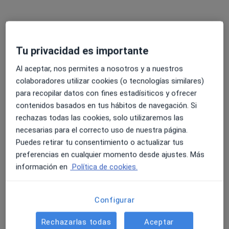
Tu privacidad es importante
Marta Ledesma Fernandez
Al aceptar, nos permites a nosotros y a nuestros
·
Ver más
Fisioterapeuta
colaboradores utilizar cookies (o tecnologías similares)
185 opiniones
para recopilar datos con fines estadísiticos y ofrecer
Calle Antonio López 8, San Fernando
•
Mapa
contenidos basados en tus hábitos de navegación. Si
Ready: Salud en Movimiento
rechazas todas las cookies, solo utilizaremos las
necesarias para el correcto uso de nuestra página.
Primera visita fisioterapia
desde 70 €
Puedes retirar tu consentimiento o actualizar tus
Este especialista no ofrece reserva de cita online en esta dirección.
preferencias en cualquier momento desde ajustes. Más
información en
Política de cookies.
Pedir una cita
Configurar
Rechazarlas todas
Aceptar