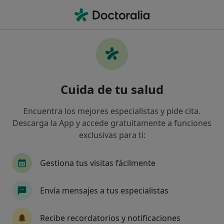
Men
Primera Visita Fisioterapia • San Fernando, Cádiz
Filtros
• 1
Seguro
Mapa
Primera visita fisioterapia en San Fernando:
Cuida de tu salud
clínicas y especialistas
Así organizamos los resultados
Encuentra los mejores especialistas y pide cita.
Descarga la App y accede gratuitamente a funciones
exclusivas para ti:
¿Cuál es tu compañía aseguradora?
Aegon Salud
Antares
Cosalud
Nueva 
Gestiona tus visitas fácilmente
Envía mensajes a tus especialistas
Recibe recordatorios y notificaciones