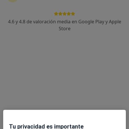
Ivonne Castro Tejada
4.6 y 4.8 de valoración media en Google Play y Apple
Fisioterapeuta
Store
Sarria
Jessica Caceres aranda
Terapeuta complementario
Sabadell
Sonia Hidalgo Muro
Fisioterapeuta
Castelldefels
Rocío González Hernández
Tu privacidad es importante