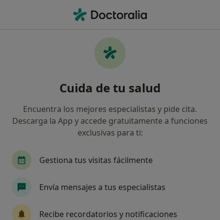
Men
¿Qué estás buscando?
Página De Inicio
Servicios
Osteopatía Craneo-Sacral
Osteopatía craneo-sacral -
Cuida de tu salud
Información, expertos y
preguntas frecuentes
Encuentra los mejores especialistas y pide cita.
Descarga la App y accede gratuitamente a funciones
exclusivas para ti:
Gestiona tus visitas fácilmente
Información
Pregunta al Experto
Envía mensajes a tus especialistas
Expertos en osteopatía craneo-sacral
Recibe recordatorios y notificaciones