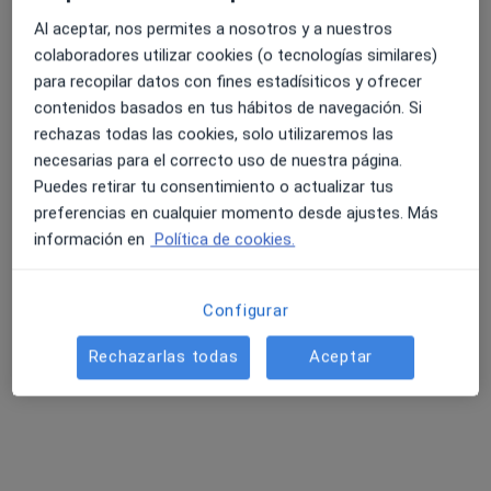
Terapeuta complementario
Al aceptar, nos permites a nosotros y a nuestros
Santa Cruz de Tenerife
colaboradores utilizar cookies (o tecnologías similares)
para recopilar datos con fines estadísiticos y ofrecer
contenidos basados en tus hábitos de navegación. Si
Maria Montero Agudo
rechazas todas las cookies, solo utilizaremos las
necesarias para el correcto uso de nuestra página.
Terapeuta complementario
Barcelona
Puedes retirar tu consentimiento o actualizar tus
preferencias en cualquier momento desde ajustes. Más
información en
Política de cookies.
Jairo Osuna Pons
Terapeuta complementario, Fisioterapeuta
Configurar
Zafra
Rechazarlas todas
Aceptar
Preguntas sobre Osteopatía craneo-sacral
Nuestros expertos han respondido 4 preguntas