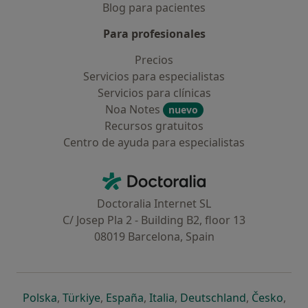
Blog para pacientes
Para profesionales
Precios
Servicios para especialistas
Servicios para clínicas
Noa Notes
nuevo
Recursos gratuitos
Centro de ayuda para especialistas
Contacto
Doctoralia - Página de inicio
Doctoralia Internet SL
C/ Josep Pla 2 - Building B2, floor 13
08019 Barcelona, Spain
se abre en una nueva pestaña
se abre en una nueva pestaña
se abre en una nueva pestaña
se abre en una nueva pes
se abre en 
se a
Polska
,
Türkiye
,
España
,
Italia
,
Deutschland
,
Česko
,