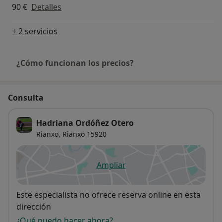
90 €
Detalles
+ 2 servicios
¿Cómo funcionan los precios?
Consulta
Hadriana Ordóñez Otero
Rianxo,
Rianxo
15920
Ampliar
se abre en una nueva pestañ
Disponibilidad
Este especialista no ofrece reserva online en esta
dirección
¿Qué puedo hacer ahora?