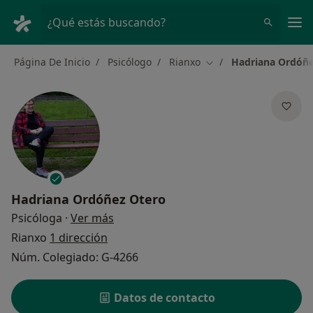
Men
¿Qué estás buscando?
Página De Inicio
Psicólogo
Rianxo
Hadriana Ordóñe
Cambiar de ciudad
Hadriana Ordóñez Otero
sobre las especializaciones
Psicóloga
·
Ver más
Rianxo
1 dirección
Núm. Colegiado: G-4266
Datos de contacto