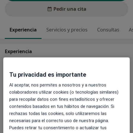
Pedir una cita
Experiencia
Servicios y precios
Consultas
A
Experiencia
Enfoque terapéutico
Terapia emdr
Tu privacidad es importante
Especialista en:
Al aceptar, nos permites a nosotros y a nuestros
Sexología
colaboradores utilizar cookies (o tecnologías similares)
para recopilar datos con fines estadísiticos y ofrecer
Principales enfermedades tratadas
contenidos basados en tus hábitos de navegación. Si
Trastorno de ansiedad
Baja autoestima
Estrés
rechazas todas las cookies, solo utilizaremos las
a11y_sr_more_disea
Fobias
Problemas de relación
+1
necesarias para el correcto uso de nuestra página.
Puedes retirar tu consentimiento o actualizar tus