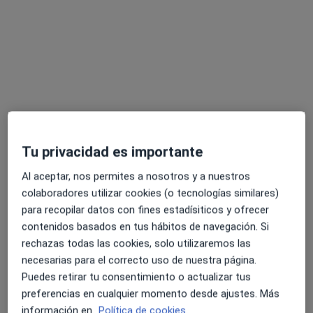
Dr. Josep Buxó Costa
Hematólogo, Oncólogo médico
10 opiniones
Carrer de la Marquesa de Vilallonga 12, Barcelona
•
Mapa
Centro Médico Teknon - Consultorios
Acepta Fiatc
Visita Hematología y Hemoterapia
Este especialista no ofrece reserva de cita online en esta dirección.
Tu privacidad es importante
Al aceptar, nos permites a nosotros y a nuestros
Pedir una cita
colaboradores utilizar cookies (o tecnologías similares)
para recopilar datos con fines estadísiticos y ofrecer
contenidos basados en tus hábitos de navegación. Si
rechazas todas las cookies, solo utilizaremos las
necesarias para el correcto uso de nuestra página.
Puedes retirar tu consentimiento o actualizar tus
preferencias en cualquier momento desde ajustes. Más
información en
Política de cookies.