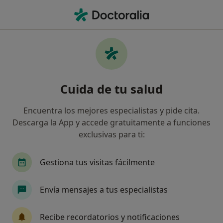
Men
Hematólogo • Barcelona, Barcelona
Filtros
Seguro:
Fiatc
Map
Hematólogos de Fiatc en Barcelona
Cuida de tu salud
Así organizamos los resultados
Encuentra los mejores especialistas y pide cita.
Descarga la App y accede gratuitamente a funciones
exclusivas para ti:
Gestiona tus visitas fácilmente
Envía mensajes a tus especialistas
Destacado
Dr. Jordi Zaragoza Montpel
Recibe recordatorios y notificaciones