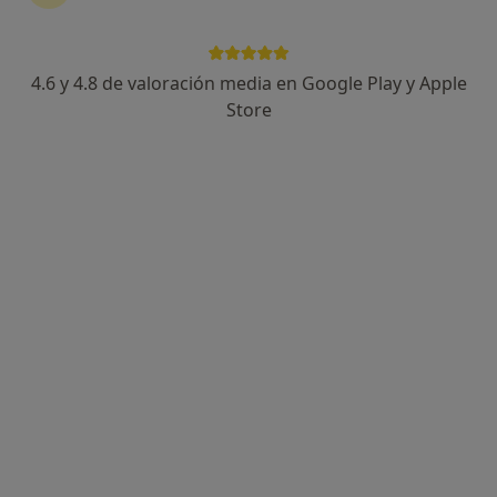
·
Ver más
Hematólogo
95 opiniones
Av. Vallcarca, 151, Barcelona
•
Mapa
4.6 y 4.8 de valoración media en Google Play y Apple
Hospital HM Delfos
Store
Acepta Fiatc
Primera visita Hematología y Hemoterapia
Este especialista no ofrece reserva de cita online en esta dirección.
Pedir una cita