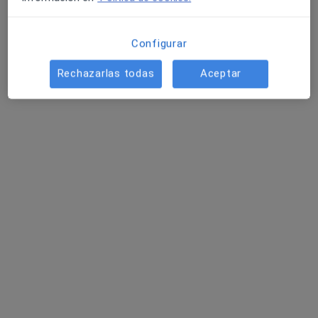
Clínica Corachan
·
Ver más
Hematólogo, Alergólogo, Analista clínico
Configurar
1134 opiniones
Rechazarlas todas
Aceptar
Carrer de les Tres Torres 7, Barcelona
•
Mapa
Clínica Corachan
Acepta Fiatc
Primera visita Hematología y Hemoterapia
Mostrar más servicios
Dr. Jorge Yvan
Medina
Hematólogo
Ningún profesional de este centro tiene citas disponibles
Mostrar perfil