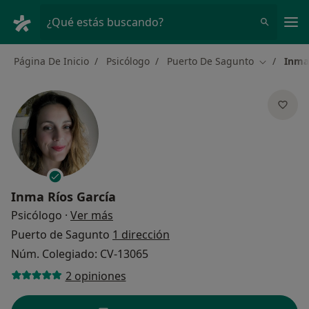
Men
¿Qué estás buscando?
Página De Inicio
Psicólogo
Puerto De Sagunto
Inma
Cambiar d
Inma Ríos García
sobre las especializaciones
Psicólogo
·
Ver más
Puerto de Sagunto
1 dirección
Núm. Colegiado: CV-13065
2 opiniones