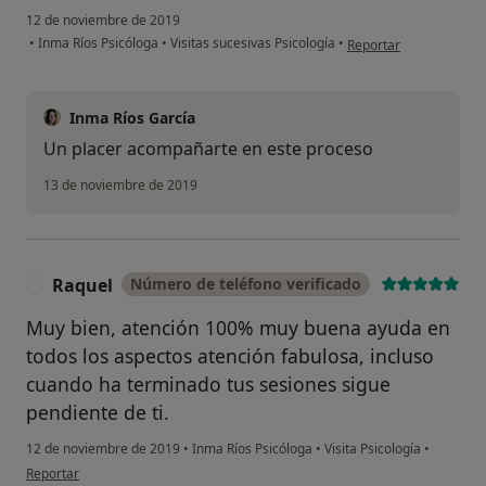
12 de noviembre de 2019
en opinión del usuario
•
Inma Ríos Psicóloga
•
Visitas sucesivas Psicología
•
Reportar
Inma Ríos García
Un placer acompañarte en este proceso
13 de noviembre de 2019
Raquel
Número de teléfono verificado
R
Muy bien, atención 100% muy buena ayuda en
todos los aspectos atención fabulosa, incluso
cuando ha terminado tus sesiones sigue
pendiente de ti.
12 de noviembre de 2019
•
Inma Ríos Psicóloga
•
Visita Psicología
•
en opinión del usuario Raquel
Reportar