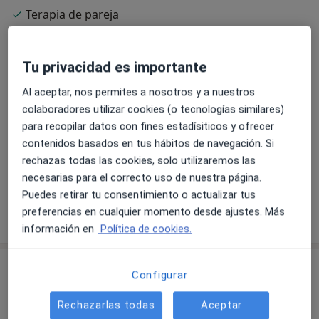
Terapia de pareja
Desde muy jovencita siempre había sentido interés
por el comportamiento humano, por las motivaciones
Especialista en:
que movían a las personas que me rodeaban y por mi
Sexología
Tu privacidad es importante
propio sentir.
Psicología de la reproducción asistida
Al aceptar, nos permites a nosotros y a nuestros
Mi formación como psicóloga abarca un master en
Principales enfermedades tratadas
colaboradores utilizar cookies (o tecnologías similares)
drogodependencias y otro en sexología y terapia de
para recopilar datos con fines estadísiticos y ofrecer
Agresividad
Disfunciones sexuales
pareja, varios cursos sobre menores en riesgo,
contenidos basados en tus hábitos de navegación. Si
Trastorno de adaptación
Dependencia emocional
estimulación temprana, acompañamiento psicológico
rechazas todas las cookies, solo utilizaremos las
a11y_sr_more_diseases
Crisis de pareja
+27
en reproducción asistida, alteraciones del ánimo,…y en
necesarias para el correcto uso de nuestra página.
aumento.
Puedes retirar tu consentimiento o actualizar tus
preferencias en cualquier momento desde ajustes. Más
Mostrar más detalles
sobre la experiencia
Los contenidos de este blog también los comparto los
información en
Política de cookies.
lunes en artículos dentro de la sección “Embarazada
¡SOS! Maternidad y crianza” del periódico Levante de
Servicios y precios
Castellón.
Configurar
Primera visita Psicología
Rechazarlas todas
Aceptar
“Creando una Familia Feliz” es un proyecto que
Desde 35 €
Detalles