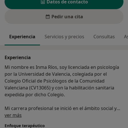
Datos de contacto
Pedir una cita
Experiencia
Servicios y precios
Consultas
A
Experiencia
Mi nombre es Inma Ríos, soy licenciada en psicología
por la Universidad de Valencia, colegiada por el
Colegio Oficial de Psicólogos de la Comunidad
Valenciana (CV13065) y con la habilitación sanitaria
expedida por dicho Colegio.
Mi carrera profesional se inició en el ámbito social y
Sobre mí
educativo, trabajando con drogodependientes, niños y
ver más
jóvenes con medidas judiciales y servicios sociales.
Enfoque terapéutico