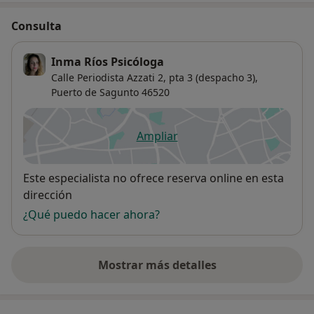
Consulta
Inma Ríos Psicóloga
Calle Periodista Azzati 2, pta 3 (despacho 3),
Puerto de Sagunto
46520
Ampliar
se abre en una nueva pestañ
Disponibilidad
Este especialista no ofrece reserva online en esta
dirección
¿Qué puedo hacer ahora?
Mostrar más detalles
sobre la dirección