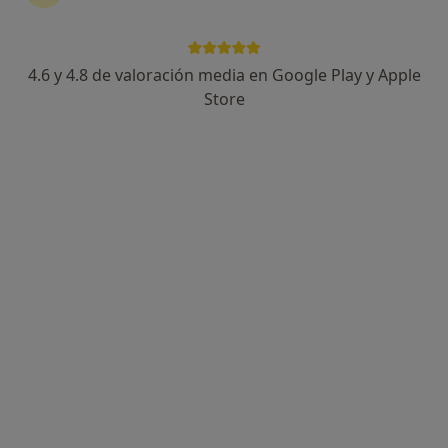
4.6 y 4.8 de valoración media en Google Play y Apple
José Antonio Forment Sánchez
Store
·
Ver más
Psicólogo, Psicólogo infantil
82 opiniones
Dirección 1
Dirección 2
Online
C/MENENDEZ Y PELAYO 20, CLINICA PORT SALUD, Sagunto/Sagunt
•
Mapa
CLINICA PORT SALUD
Primera visita Psicología
desde 50 €
Este especialista no ofrece reserva de cita online en esta dirección.
Pedir una cita