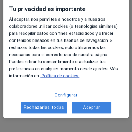
Centro de Psicología María Espinosa
Tu privacidad es importante
Primera visita Psicología
60 €
Al aceptar, nos permites a nosotros y a nuestros
Este especialista no ofrece reserva de cita online en esta dirección.
colaboradores utilizar cookies (o tecnologías similares)
para recopilar datos con fines estadísiticos y ofrecer
Pedir una cita
contenidos basados en tus hábitos de navegación. Si
rechazas todas las cookies, solo utilizaremos las
necesarias para el correcto uso de nuestra página.
Puedes retirar tu consentimiento o actualizar tus
preferencias en cualquier momento desde ajustes. Más
información en
Política de cookies.
Configurar
Ángela Catalá González
Rechazarlas todas
Aceptar
·
Ver más
Psicóloga
64 opiniones