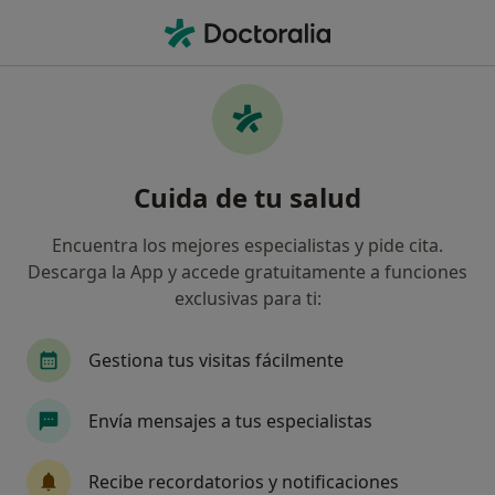
Men
Primera Visita Psicología • Puerto de Sagunto, Valencia
Filtros
• 1
Seguro
Mapa
Primera visita Psicología en Puerto de
Cuida de tu salud
Sagunto: clínicas y especialistas
Así organizamos los resultados
Encuentra los mejores especialistas y pide cita.
Descarga la App y accede gratuitamente a funciones
exclusivas para ti:
¿Qué especialidad estás buscando?
Psicólogo
Psicólogo infantil
Terapeuta c
Gestiona tus visitas fácilmente
Envía mensajes a tus especialistas
Recibe recordatorios y notificaciones