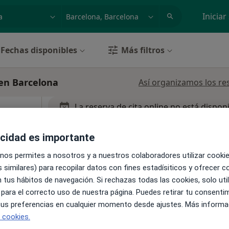
dad, enfermedad o nombre
p. ej. Madrid
Iniciar
Fechas disponibles
Más filtros
 en Barcelona
Así organizamos los re
La reserva de cita online no está dispon
no
Pedir una cita
acidad es importante
 nos permites a nosotros y a nuestros colaboradores utilizar cooki
 similares) para recopilar datos con fines estadísiticos y ofrecer 
 tus hábitos de navegación. Si rechazas todas las cookies, solo uti
 para el correcto uso de nuestra página. Puedes retirar tu consenti
 tus preferencias en cualquier momento desde ajustes. Más informa
e cookies.