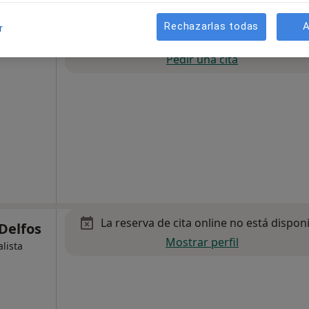
Rechazarlas todas
A
r
La reserva de cita online no está dispon
Lázaro
Pedir una cita
La reserva de cita online no está dispon
Delfos
Mostrar perfil
alista