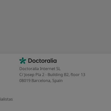
ría: Enfermedades más tratadas
Contacto
Doctoralia - Página de inicio
Doctoralia Internet SL
C/ Josep Pla 2 - Building B2, floor 13
08019 Barcelona, Spain
alistas