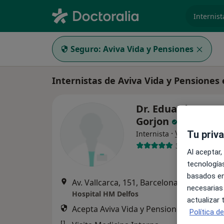
especiali
Seguro:
Aviva Vida y Pensiones
Internistas de Aviva Vida y Pensiones
Dr. Eduardo More
Gorjon
·
Ver más
Tu priv
Internista
3 opiniones
Al aceptar,
tecnologías
basados en
Av. Vallcarca, 151, Barcelona
•
Mapa
necesarias
Hospital HM Delfos
actualizar
Acepta Aviva Vida y Pensiones
Política d