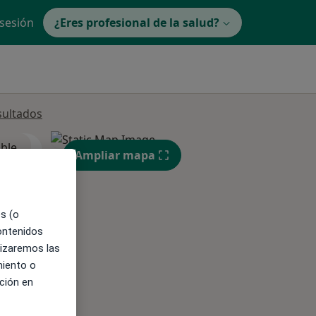
 sesión
¿Eres profesional de la salud?
sultados
ible
Ampliar mapa
es (o
contenidos
lizaremos las
miento o
ción en