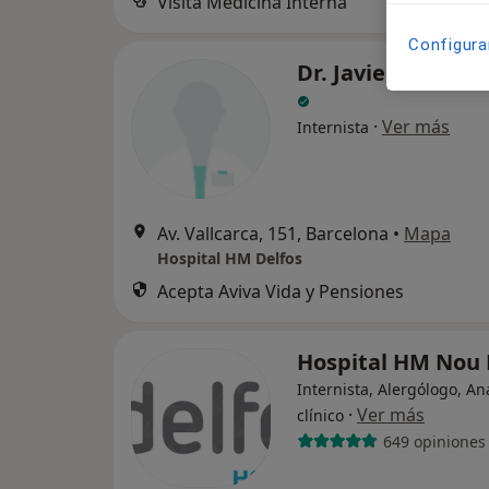
Visita Medicina Interna
Configura
Dr. Javier Ramos 
·
Ver más
Internista
Av. Vallcarca, 151, Barcelona
•
Mapa
Hospital HM Delfos
Acepta Aviva Vida y Pensiones
Hospital HM Nou 
Internista, Alergólogo, An
·
Ver más
clínico
649 opiniones