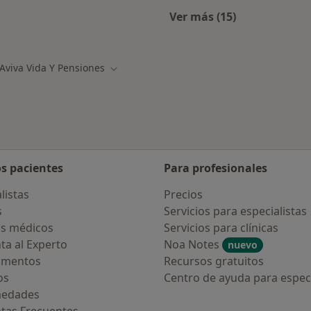
Ver más (15)
alistas de Aviva Vida y Pensiones
Más en esta catego
Aviva Vida Y Pensiones
iar de ciudad
Cambiar de ciudad
os pacientes
Para profesionales
listas
Precios
s
Servicios para especialistas
s médicos
Servicios para clínicas
ta al Experto
Noa Notes
nuevo
amentos
Recursos gratuitos
os
Centro de ayuda para especi
medades