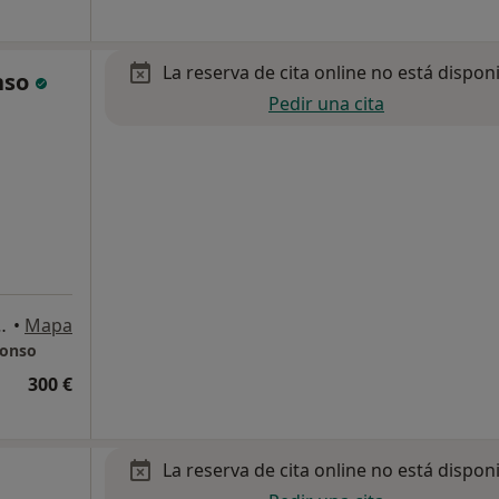
La reserva de cita online no está dispon
nso
Pedir una cita
 portal 8-2º C, Granada
•
Mapa
lonso
300 €
La reserva de cita online no está dispon