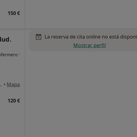
150 €
La reserva de cita online no está dispon
lud.
Mostrar perfil
·
Enfermero
zación Parque Lagos, Granada
•
Mapa
120 €