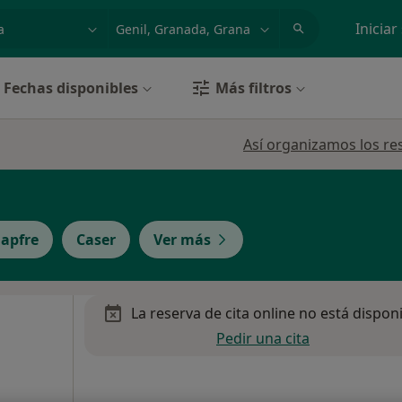
dad, enfermedad o nombre
p. ej. Madrid
Iniciar
Fechas disponibles
Más filtros
Así organizamos los re
apfre
Caser
Ver más
La reserva de cita online no está dispon
Pedir una cita