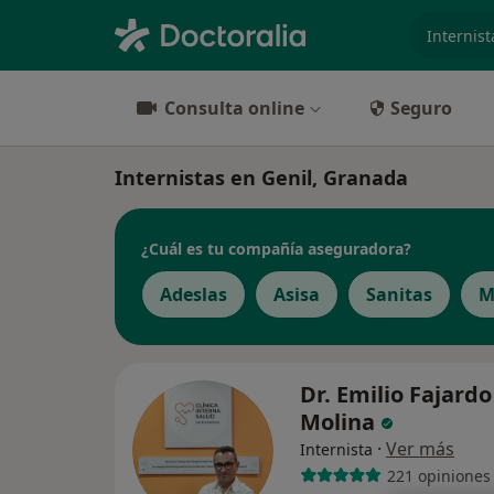
especiali
Consulta online
Seguro
Internistas en Genil, Granada
¿Cuál es tu compañía aseguradora?
Adeslas
Asisa
Sanitas
M
Dr. Emilio Fajardo
Molina
·
Ver más
Internista
221 opiniones