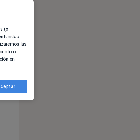
es (o
contenidos
lizaremos las
miento o
ción en
ible
ceptar