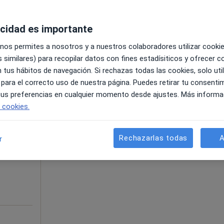
acidad es importante
zación Parque Lagos, Granada
•
Mapa
 nos permites a nosotros y a nuestros colaboradores utilizar cooki
120 €
 similares) para recopilar datos con fines estadísiticos y ofrecer 
 tus hábitos de navegación. Si rechazas todas las cookies, solo uti
 para el correcto uso de nuestra página. Puedes retirar tu consenti
 tus preferencias en cualquier momento desde ajustes. Más informa
La reserva de cita online no está dispon
e cookies.
uiña
Pedir una cita
Rechazarlas todas
A
r