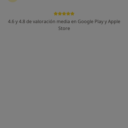
PSO. PERE III 92 3 1, Manresa
•
Mapa
Consultorio privado
Acepta Fiatc
4.6 y 4.8 de valoración media en Google Play y Apple
Este especialista no ofrece reserva de cita online en esta dirección.
Store
Pedir una cita
Dr. Antonio Gil Bonet
Internista
C/ Caputxins, 16, Manresa
•
Mapa