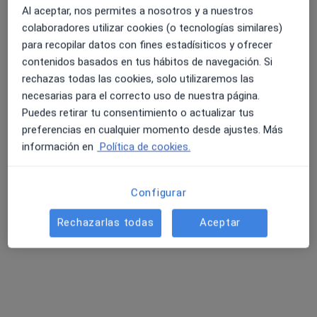
Al aceptar, nos permites a nosotros y a nuestros
Acepta Fiatc
colaboradores utilizar cookies (o tecnologías similares)
Ningún profesional de este centro tiene citas disponibles
para recopilar datos con fines estadísiticos y ofrecer
contenidos basados en tus hábitos de navegación. Si
Mostrar perfil
rechazas todas las cookies, solo utilizaremos las
necesarias para el correcto uso de nuestra página.
Puedes retirar tu consentimiento o actualizar tus
preferencias en cualquier momento desde ajustes. Más
Especialistas disponibles
información en
Política de cookies.
Estos especialistas se encuentran fuera de Manresa,
Barcelona, en zonas cercanas a tu búsqueda
Configurar
Rechazarlas todas
Aceptar