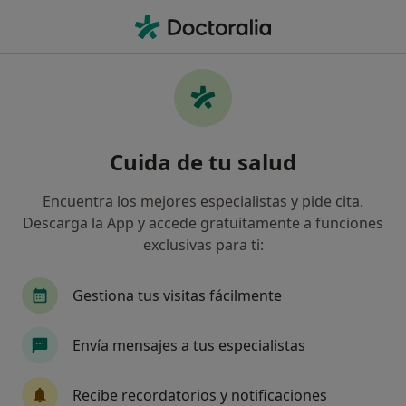
Men
Internista • Manresa, Barcelona
Filtros
Seguro:
Fiatc
Map
Internistas de Fiatc en Manresa
Cuida de tu salud
Así organizamos los resultados
Encuentra los mejores especialistas y pide cita.
Descarga la App y accede gratuitamente a funciones
exclusivas para ti:
Gestiona tus visitas fácilmente
Envía mensajes a tus especialistas
Dra. Maria Asuncion Francas Porti
Internista, Geriatra
Recibe recordatorios y notificaciones