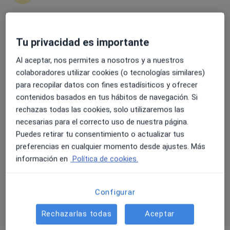
8 opiniones
c/ Salamanca, 5, Vigo
•
Mapa
Hospital Povisa
4.6 y 4.8 de valoración media en Google Play y Apple
Tu privacidad es importante
Acepta Fiatc
Store
Al aceptar, nos permites a nosotros y a nuestros
Este especialista no ofrece reserva de cita online en esta dirección.
colaboradores utilizar cookies (o tecnologías similares)
Pedir una cita
para recopilar datos con fines estadísiticos y ofrecer
contenidos basados en tus hábitos de navegación. Si
rechazas todas las cookies, solo utilizaremos las
necesarias para el correcto uso de nuestra página.
Puedes retirar tu consentimiento o actualizar tus
preferencias en cualquier momento desde ajustes. Más
información en
Política de cookies.
Configurar
Hospital Povisa
Rechazarlas todas
Aceptar
·
Ver más
Internista, Alergólogo, Analista clínico
178 opiniones