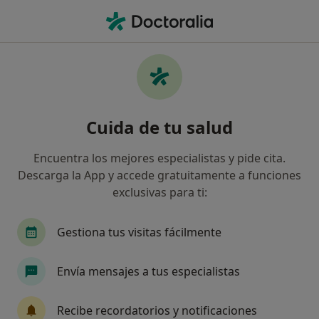
Men
Internista • Vigo, Pontevedra
Filtros
Seguro:
Fiatc
Map
Internistas de Fiatc en Vigo
Cuida de tu salud
Así organizamos los resultados
Encuentra los mejores especialistas y pide cita.
Descarga la App y accede gratuitamente a funciones
exclusivas para ti:
Gestiona tus visitas fácilmente
Envía mensajes a tus especialistas
Dr. Laura Gonzalez Vazquez
Internista
Recibe recordatorios y notificaciones