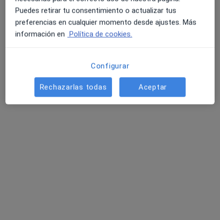
Puedes retirar tu consentimiento o actualizar tus
Dra. Mª Francisca González Roncero
preferencias en cualquier momento desde ajustes. Más
información en
Política de cookies.
·
Ver más
Traumatólogo
1 opinión
Configurar
Dirección
Online
Rechazarlas todas
Aceptar
Cl. Manuel Olivié, 11, Vigo
•
Mapa
Hospital HM Vigo y hospital quiron Pontevedra
Primera visita Medicina del Deporte
desde 100 €
Este especialista no ofrece reserva de cita online en esta dirección.
Pedir una cita