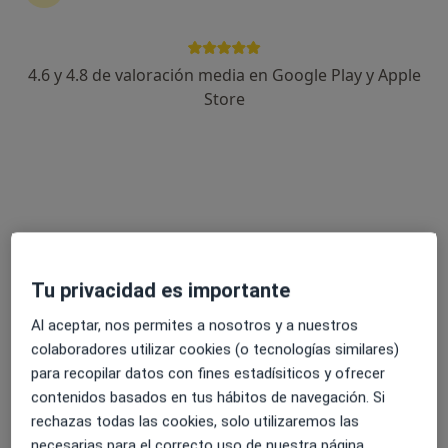
4.6 y 4.8 de valoración media en Google Play y Apple
Dra. Maria Pampin Conde
Store
·
Ver más
Anestesista
Cl. Manuel Olivié, 11, Vigo
•
Mapa
Hospital HM Vigo
Visita Anestesiología y Reanimación
Precio sin especificar
Este especialista no ofrece reserva de cita online en esta dirección.
Pedir una cita
Tu privacidad es importante
Al aceptar, nos permites a nosotros y a nuestros
colaboradores utilizar cookies (o tecnologías similares)
para recopilar datos con fines estadísiticos y ofrecer
contenidos basados en tus hábitos de navegación. Si
rechazas todas las cookies, solo utilizaremos las
necesarias para el correcto uso de nuestra página.