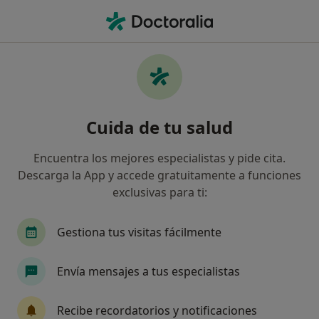
Men
Hernia Discal • Vigo, Pontevedra
Filtros
• 1
Seguro
Mapa
Especialistas en Hernia discal en Vigo
Cuida de tu salud
Así organizamos los resultados
Encuentra los mejores especialistas y pide cita.
Descarga la App y accede gratuitamente a funciones
¿Qué especialidad estás buscando?
exclusivas para ti:
Neurocirujano
Traumatólogo
Alergólogo
Gestiona tus visitas fácilmente
Envía mensajes a tus especialistas
Recibe recordatorios y notificaciones